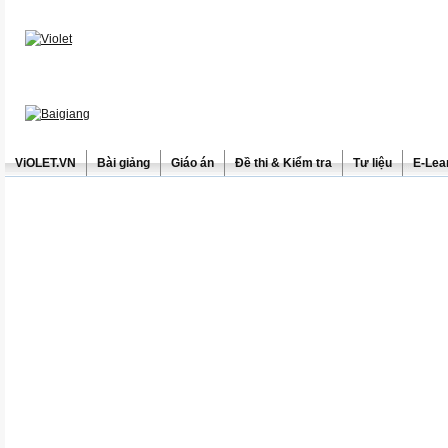
ViOLET.VN
Bài giảng
Giáo án
Đề thi & Kiểm tra
Tư liệu
E-Lea