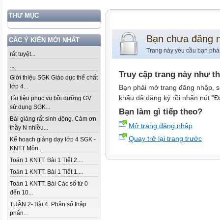
THƯ MỤC
Bạn chưa đăng 
CÁC Ý KIẾN MỚI NHẤT
Trang này yêu cầu bạn phả
rất tuyệt...
...
Truy cập trang này như t
Giới thiệu SGK Giáo dục thể chất
lớp 4...
Bạn phải mở trang đăng nhập, s
khẩu đã đăng ký rồi nhấn nút "Đ
Tài liệu phục vụ bồi dưỡng GV
sử dụng SGK...
Bạn làm gì tiếp theo?
Bài giảng rất sinh động. Cảm ơn
Mở trang đăng nhập
thầy N nhiều...
Quay trở lại trang trước
Kế hoạch giảng dạy lớp 4 SGK -
KNTT Môn...
Toán 1 KNTT. Bài 1 Tiết 2....
Toán 1 KNTT. Bài 1 Tiết 1....
Toán 1 KNTT. Bài Các số từ 0
đến 10...
TUẦN 2- Bài 4. Phân số thập
phân...