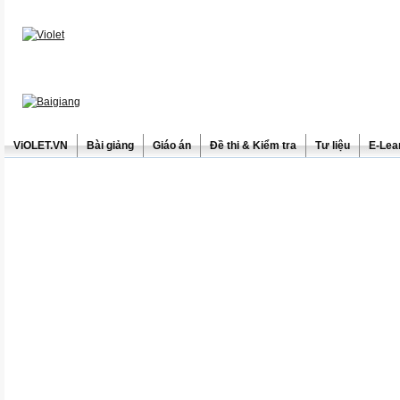
ViOLET.VN
Bài giảng
Giáo án
Đề thi & Kiểm tra
Tư liệu
E-Lea