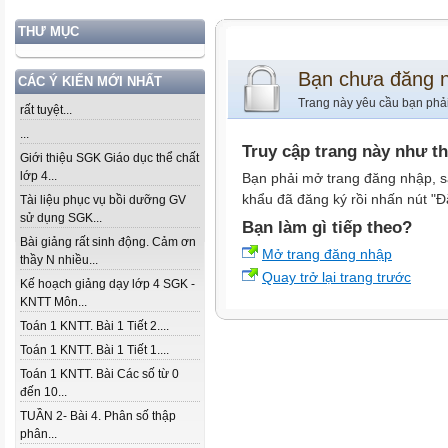
THƯ MỤC
Bạn chưa đăng 
CÁC Ý KIẾN MỚI NHẤT
Trang này yêu cầu bạn phả
rất tuyệt...
...
Truy cập trang này như t
Giới thiệu SGK Giáo dục thể chất
lớp 4...
Bạn phải mở trang đăng nhập, s
khẩu đã đăng ký rồi nhấn nút "Đ
Tài liệu phục vụ bồi dưỡng GV
sử dụng SGK...
Bạn làm gì tiếp theo?
Bài giảng rất sinh động. Cảm ơn
Mở trang đăng nhập
thầy N nhiều...
Quay trở lại trang trước
Kế hoạch giảng dạy lớp 4 SGK -
KNTT Môn...
Toán 1 KNTT. Bài 1 Tiết 2....
Toán 1 KNTT. Bài 1 Tiết 1....
Toán 1 KNTT. Bài Các số từ 0
đến 10...
TUẦN 2- Bài 4. Phân số thập
phân...