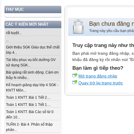
THƯ MỤC
Bạn chưa đăng 
CÁC Ý KIẾN MỚI NHẤT
Trang này yêu cầu bạn phả
rất tuyệt...
...
Truy cập trang này như t
Giới thiệu SGK Giáo dục thể chất
lớp 4...
Bạn phải mở trang đăng nhập, s
khẩu đã đăng ký rồi nhấn nút "Đ
Tài liệu phục vụ bồi dưỡng GV
sử dụng SGK...
Bạn làm gì tiếp theo?
Bài giảng rất sinh động. Cảm ơn
Mở trang đăng nhập
thầy N nhiều...
Quay trở lại trang trước
Kế hoạch giảng dạy lớp 4 SGK -
KNTT Môn...
Toán 1 KNTT. Bài 1 Tiết 2....
Toán 1 KNTT. Bài 1 Tiết 1....
Toán 1 KNTT. Bài Các số từ 0
đến 10...
TUẦN 2- Bài 4. Phân số thập
phân...