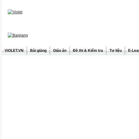
ViOLET.VN
Bài giảng
Giáo án
Đề thi & Kiểm tra
Tư liệu
E-Lea