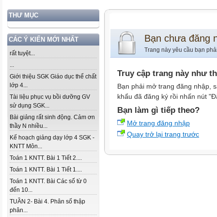
THƯ MỤC
Bạn chưa đăng 
CÁC Ý KIẾN MỚI NHẤT
Trang này yêu cầu bạn phả
rất tuyệt...
...
Truy cập trang này như t
Giới thiệu SGK Giáo dục thể chất
lớp 4...
Bạn phải mở trang đăng nhập, s
khẩu đã đăng ký rồi nhấn nút "Đ
Tài liệu phục vụ bồi dưỡng GV
sử dụng SGK...
Bạn làm gì tiếp theo?
Bài giảng rất sinh động. Cảm ơn
Mở trang đăng nhập
thầy N nhiều...
Quay trở lại trang trước
Kế hoạch giảng dạy lớp 4 SGK -
KNTT Môn...
Toán 1 KNTT. Bài 1 Tiết 2....
Toán 1 KNTT. Bài 1 Tiết 1....
Toán 1 KNTT. Bài Các số từ 0
đến 10...
TUẦN 2- Bài 4. Phân số thập
phân...