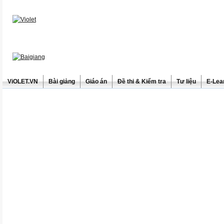
ViOLET.VN
Bài giảng
Giáo án
Đề thi & Kiểm tra
Tư liệu
E-Lea