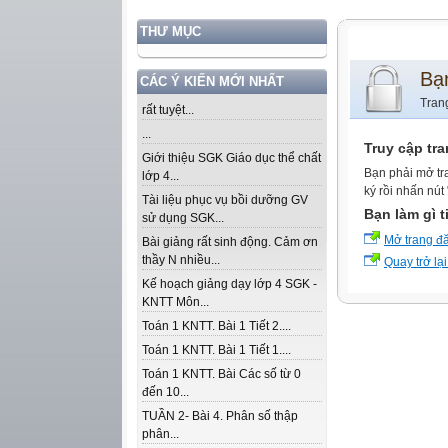
THƯ MỤC
Bạ
CÁC Ý KIẾN MỚI NHẤT
Tran
rất tuyệt...
...
Truy cập tr
Giới thiệu SGK Giáo dục thể chất
Bạn phải mở tr
lớp 4...
ký rồi nhấn nút
Tài liệu phục vụ bồi dưỡng GV
Bạn làm gì t
sử dụng SGK...
Mở trang đ
Bài giảng rất sinh động. Cảm ơn
thầy N nhiều...
Quay trở lại
Kế hoạch giảng dạy lớp 4 SGK -
KNTT Môn...
Toán 1 KNTT. Bài 1 Tiết 2....
Toán 1 KNTT. Bài 1 Tiết 1....
Toán 1 KNTT. Bài Các số từ 0
đến 10...
TUẦN 2- Bài 4. Phân số thập
phân...