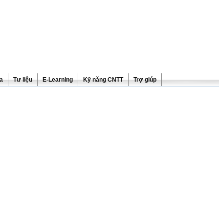
ra
Tư liệu
E-Learning
Kỹ năng CNTT
Trợ giúp