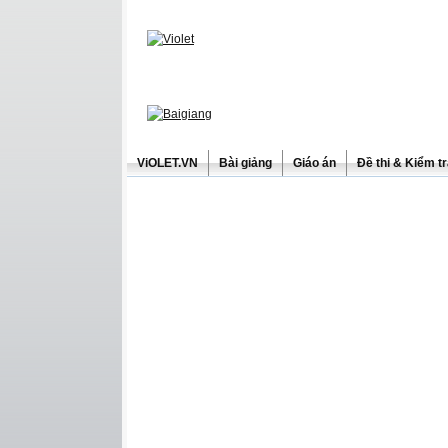
ViOLET.VN
Bài giảng
Giáo án
Đề thi & Kiểm t