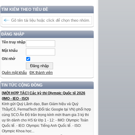
TÌM KIẾM THEO TIÊU ĐỀ
ĐĂNG NHẬP
Tên truy nhập
Mật khẩu
Ghi nhớ
Quên mật khẩu
ĐK thành viên
TIN TỨC CỘNG ĐỒNG
[MỜI HỢP TÁC] Các kỳ thi Olympic Quốc tế 2026
(IMO - IEO - ISO)
Kính gửi Quý Lãnh đạo, Ban Giám hiệu và Quý
Thầy/Cô, FermatTech (Đối tác Google tại VN) phối hợp
cùng SCO Ấn Độ trân trọng kính mời tham gia 3 kỳ thi
uy tín dành cho HS từ lớp 1 - 12: - IMO: Olympic Toán
Quốc tế. - IEO: Olympic Tiếng Anh Quốc tế. - ISO:
Olympic Khoa học...