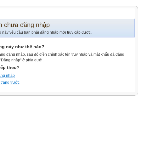
n chưa đăng nhập
g này yêu cầu bạn phải đăng nhập mới truy cập được.
ang này như thế nào?
ang đăng nhập, sau đó điền chính xác tên truy nhập và mật khẩu đã đăng
 "Đăng nhập" ở phía dưới.
iếp theo?
ăng nhập
 trang trước