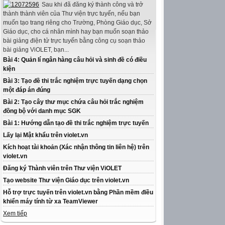
Sau khi đã đăng ký thành công và trở
thành thành viên của Thư viện trực tuyến, nếu bạn
muốn tạo trang riêng cho Trường, Phòng Giáo dục, Sở
Giáo dục, cho cá nhân mình hay bạn muốn soạn thảo
bài giảng điện tử trực tuyến bằng công cụ soạn thảo
bài giảng ViOLET, bạn...
Bài 4: Quản lí ngân hàng câu hỏi và sinh đề có điều
kiện
Bài 3: Tạo đề thi trắc nghiệm trực tuyến dạng chọn
một đáp án đúng
Bài 2: Tạo cây thư mục chứa câu hỏi trắc nghiệm
đồng bộ với danh mục SGK
Bài 1: Hướng dẫn tạo đề thi trắc nghiệm trực tuyến
Lấy lại Mật khẩu trên violet.vn
Kích hoạt tài khoản (Xác nhận thông tin liên hệ) trên
violet.vn
Đăng ký Thành viên trên Thư viện ViOLET
Tạo website Thư viện Giáo dục trên violet.vn
Hỗ trợ trực tuyến trên violet.vn bằng Phần mềm điều
khiển máy tính từ xa TeamViewer
Xem tiếp