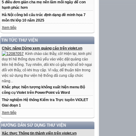
5 điều đơn giản cha mẹ nên làm mỗi ngày để con
hạnh phúc hơn
Hà Nội công bố cấu trúc định dạng đề minh họa 7
môn thi lớp 10 năm 2025
Xem tiếp
TIN TỨC THƯ VIỆN
Chức năng Dừng xem quảng cáo trên violet.vn
Kính chào các thầy, cô! Hiện tại, kinh phí
duy trì hệ thống dựa chủ yếu vào việc đặt quảng cáo
trên hệ thống. Tuy nhiên, đôi khi có gây một số trở ngại
đối với thầy, cô khi truy cập. Vì vậy, để thuận tiện trong
việc sử dụng thư viện hệ thống đã cung cấp chức
năng...
Khắc phục hiện tượng không xuất hiện menu Bộ
công cụ Violet trên PowerPoint và Word
Thử nghiệm Hệ thống Kiểm tra Trực tuyến ViOLET
Giai đoạn 1
Xem tiếp
HƯỚNG DẪN SỬ DỤNG THƯ VIỆN
Xác thực Thông tin thành viên trên violet.vn