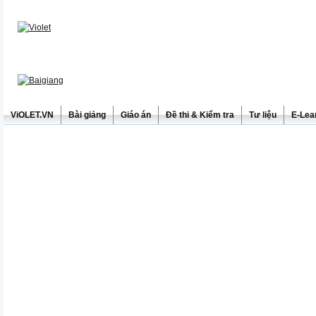
ViOLET.VN
Bài giảng
Giáo án
Đề thi & Kiểm tra
Tư liệu
E-Lea