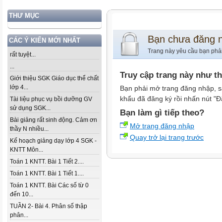
THƯ MỤC
Bạn chưa đăng 
CÁC Ý KIẾN MỚI NHẤT
Trang này yêu cầu bạn phả
rất tuyệt...
...
Truy cập trang này như t
Giới thiệu SGK Giáo dục thể chất
lớp 4...
Bạn phải mở trang đăng nhập, s
khẩu đã đăng ký rồi nhấn nút "Đ
Tài liệu phục vụ bồi dưỡng GV
sử dụng SGK...
Bạn làm gì tiếp theo?
Bài giảng rất sinh động. Cảm ơn
Mở trang đăng nhập
thầy N nhiều...
Quay trở lại trang trước
Kế hoạch giảng dạy lớp 4 SGK -
KNTT Môn...
Toán 1 KNTT. Bài 1 Tiết 2....
Toán 1 KNTT. Bài 1 Tiết 1....
Toán 1 KNTT. Bài Các số từ 0
đến 10...
TUẦN 2- Bài 4. Phân số thập
phân...