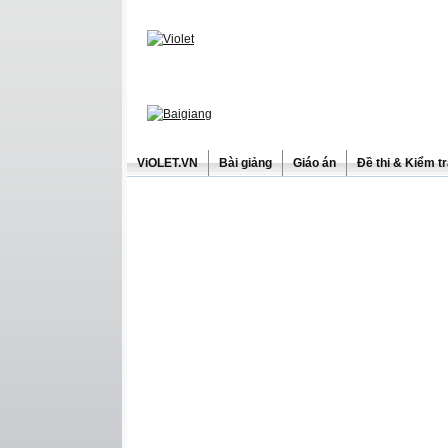
ViOLET.VN
Bài giảng
Giáo án
Đề thi & Kiểm t