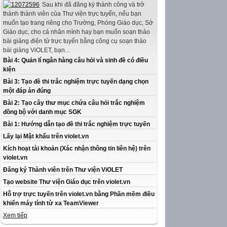
Sau khi đã đăng ký thành công và trở
thành thành viên của Thư viện trực tuyến, nếu bạn
muốn tạo trang riêng cho Trường, Phòng Giáo dục, Sở
Giáo dục, cho cá nhân mình hay bạn muốn soạn thảo
bài giảng điện tử trực tuyến bằng công cụ soạn thảo
bài giảng ViOLET, bạn...
Bài 4: Quản lí ngân hàng câu hỏi và sinh đề có điều
kiện
Bài 3: Tạo đề thi trắc nghiệm trực tuyến dạng chọn
một đáp án đúng
Bài 2: Tạo cây thư mục chứa câu hỏi trắc nghiệm
đồng bộ với danh mục SGK
Bài 1: Hướng dẫn tạo đề thi trắc nghiệm trực tuyến
Lấy lại Mật khẩu trên violet.vn
Kích hoạt tài khoản (Xác nhận thông tin liên hệ) trên
violet.vn
Đăng ký Thành viên trên Thư viện ViOLET
Tạo website Thư viện Giáo dục trên violet.vn
Hỗ trợ trực tuyến trên violet.vn bằng Phần mềm điều
khiển máy tính từ xa TeamViewer
Xem tiếp