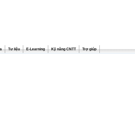
ra
Tư liệu
E-Learning
Kỹ năng CNTT
Trợ giúp