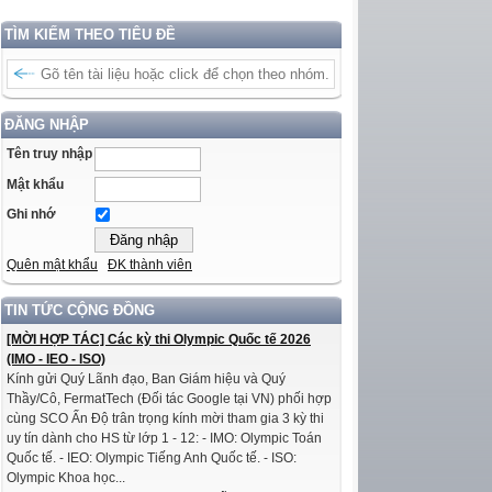
TÌM KIẾM THEO TIÊU ĐỀ
ĐĂNG NHẬP
Tên truy nhập
Mật khẩu
Ghi nhớ
Quên mật khẩu
ĐK thành viên
TIN TỨC CỘNG ĐỒNG
[MỜI HỢP TÁC] Các kỳ thi Olympic Quốc tế 2026
(IMO - IEO - ISO)
Kính gửi Quý Lãnh đạo, Ban Giám hiệu và Quý
Thầy/Cô, FermatTech (Đối tác Google tại VN) phối hợp
cùng SCO Ấn Độ trân trọng kính mời tham gia 3 kỳ thi
uy tín dành cho HS từ lớp 1 - 12: - IMO: Olympic Toán
Quốc tế. - IEO: Olympic Tiếng Anh Quốc tế. - ISO:
Olympic Khoa học...