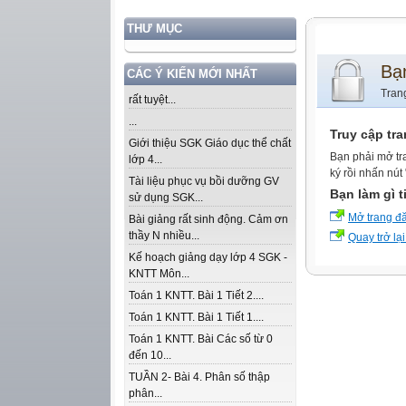
THƯ MỤC
Bạ
CÁC Ý KIẾN MỚI NHẤT
Tran
rất tuyệt...
...
Truy cập tr
Giới thiệu SGK Giáo dục thể chất
Bạn phải mở tr
lớp 4...
ký rồi nhấn nút
Tài liệu phục vụ bồi dưỡng GV
Bạn làm gì t
sử dụng SGK...
Mở trang đ
Bài giảng rất sinh động. Cảm ơn
thầy N nhiều...
Quay trở lại
Kế hoạch giảng dạy lớp 4 SGK -
KNTT Môn...
Toán 1 KNTT. Bài 1 Tiết 2....
Toán 1 KNTT. Bài 1 Tiết 1....
Toán 1 KNTT. Bài Các số từ 0
đến 10...
TUẦN 2- Bài 4. Phân số thập
phân...