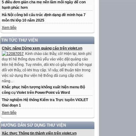
5 điều đơn giản cha mẹ nên làm mỗi ngày để con
hạnh phúc hơn
Hà Nội công bố cấu trúc định dạng đề minh họa 7
môn thi lớp 10 năm 2025
Xem tiếp
TIN TỨC THƯ VIỆN
Chức năng Dừng xem quảng cáo trên violet.vn
Kính chào các thầy, cô! Hiện tại, kinh phí
duy trì hệ thống dựa chủ yếu vào việc đặt quảng cáo
trên hệ thống. Tuy nhiên, đôi khi có gây một số trở ngại
đối với thầy, cô khi truy cập. Vì vậy, để thuận tiện trong
việc sử dụng thư viện hệ thống đã cung cấp chức
năng...
Khắc phục hiện tượng không xuất hiện menu Bộ
công cụ Violet trên PowerPoint và Word
Thử nghiệm Hệ thống Kiểm tra Trực tuyến ViOLET
Giai đoạn 1
Xem tiếp
HƯỚNG DẪN SỬ DỤNG THƯ VIỆN
Xác thực Thông tin thành viên trên violet.vn