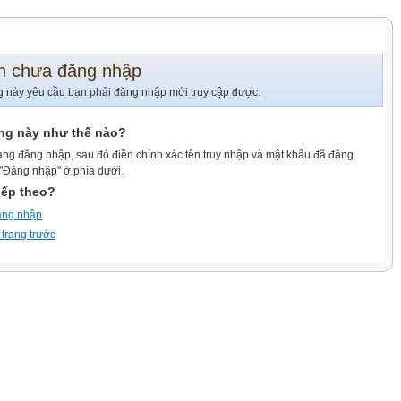
n chưa đăng nhập
g này yêu cầu bạn phải đăng nhập mới truy cập được.
ang này như thế nào?
ang đăng nhập, sau đó điền chính xác tên truy nhập và mật khẩu đã đăng
 "Đăng nhập" ở phía dưới.
iếp theo?
ăng nhập
 trang trước