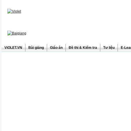
ViOLET.VN
Bài giảng
Giáo án
Đề thi & Kiểm tra
Tư liệu
E-Lea