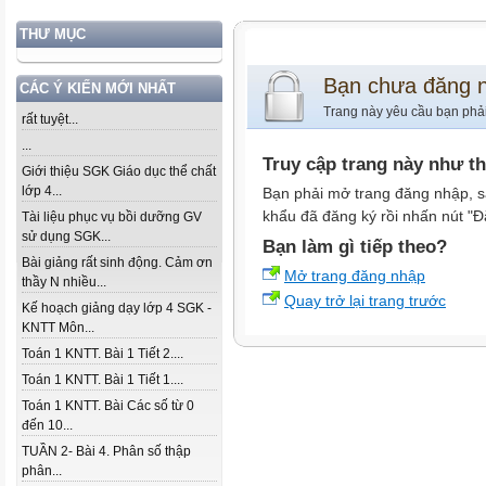
THƯ MỤC
Bạn chưa đăng 
CÁC Ý KIẾN MỚI NHẤT
Trang này yêu cầu bạn phả
rất tuyệt...
...
Truy cập trang này như t
Giới thiệu SGK Giáo dục thể chất
lớp 4...
Bạn phải mở trang đăng nhập, s
khẩu đã đăng ký rồi nhấn nút "Đ
Tài liệu phục vụ bồi dưỡng GV
sử dụng SGK...
Bạn làm gì tiếp theo?
Bài giảng rất sinh động. Cảm ơn
Mở trang đăng nhập
thầy N nhiều...
Quay trở lại trang trước
Kế hoạch giảng dạy lớp 4 SGK -
KNTT Môn...
Toán 1 KNTT. Bài 1 Tiết 2....
Toán 1 KNTT. Bài 1 Tiết 1....
Toán 1 KNTT. Bài Các số từ 0
đến 10...
TUẦN 2- Bài 4. Phân số thập
phân...