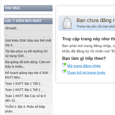
THƯ MỤC
Bạn chưa đăng 
CÁC Ý KIẾN MỚI NHẤT
Trang này yêu cầu bạn phả
rất tuyệt...
...
Truy cập trang này như t
Giới thiệu SGK Giáo dục thể chất
lớp 4...
Bạn phải mở trang đăng nhập, s
khẩu đã đăng ký rồi nhấn nút "Đ
Tài liệu phục vụ bồi dưỡng GV
sử dụng SGK...
Bạn làm gì tiếp theo?
Bài giảng rất sinh động. Cảm ơn
Mở trang đăng nhập
thầy N nhiều...
Quay trở lại trang trước
Kế hoạch giảng dạy lớp 4 SGK -
KNTT Môn...
Toán 1 KNTT. Bài 1 Tiết 2....
Toán 1 KNTT. Bài 1 Tiết 1....
Toán 1 KNTT. Bài Các số từ 0
đến 10...
TUẦN 2- Bài 4. Phân số thập
phân...