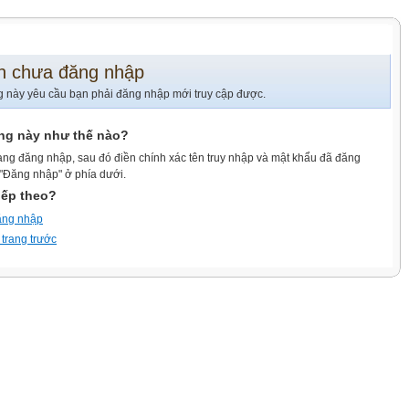
n chưa đăng nhập
g này yêu cầu bạn phải đăng nhập mới truy cập được.
ang này như thế nào?
ang đăng nhập, sau đó điền chính xác tên truy nhập và mật khẩu đã đăng
 "Đăng nhập" ở phía dưới.
iếp theo?
ăng nhập
 trang trước