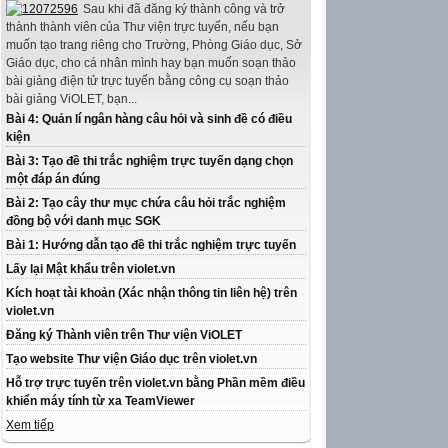
Sau khi đã đăng ký thành công và trở
thành thành viên của Thư viện trực tuyến, nếu bạn
muốn tạo trang riêng cho Trường, Phòng Giáo dục, Sở
Giáo dục, cho cá nhân mình hay bạn muốn soạn thảo
bài giảng điện tử trực tuyến bằng công cụ soạn thảo
bài giảng ViOLET, bạn...
Bài 4: Quản lí ngân hàng câu hỏi và sinh đề có điều
kiện
Bài 3: Tạo đề thi trắc nghiệm trực tuyến dạng chọn
một đáp án đúng
Bài 2: Tạo cây thư mục chứa câu hỏi trắc nghiệm
đồng bộ với danh mục SGK
Bài 1: Hướng dẫn tạo đề thi trắc nghiệm trực tuyến
Lấy lại Mật khẩu trên violet.vn
Kích hoạt tài khoản (Xác nhận thông tin liên hệ) trên
violet.vn
Đăng ký Thành viên trên Thư viện ViOLET
Tạo website Thư viện Giáo dục trên violet.vn
Hỗ trợ trực tuyến trên violet.vn bằng Phần mềm điều
khiển máy tính từ xa TeamViewer
Xem tiếp