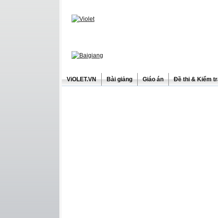
ViOLET.VN
Bài giảng
Giáo án
Đề thi & Kiểm t