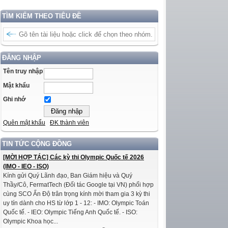
TÌM KIẾM THEO TIÊU ĐỀ
ĐĂNG NHẬP
Tên truy nhập
Mật khẩu
Ghi nhớ
Quên mật khẩu
ĐK thành viên
TIN TỨC CỘNG ĐỒNG
[MỜI HỢP TÁC] Các kỳ thi Olympic Quốc tế 2026
(IMO - IEO - ISO)
Kính gửi Quý Lãnh đạo, Ban Giám hiệu và Quý
Thầy/Cô, FermatTech (Đối tác Google tại VN) phối hợp
cùng SCO Ấn Độ trân trọng kính mời tham gia 3 kỳ thi
uy tín dành cho HS từ lớp 1 - 12: - IMO: Olympic Toán
Quốc tế. - IEO: Olympic Tiếng Anh Quốc tế. - ISO:
Olympic Khoa học...