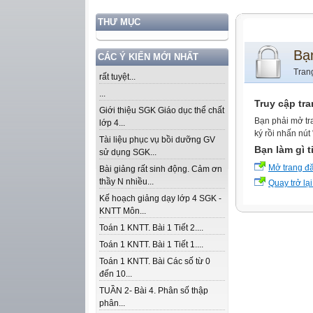
THƯ MỤC
Bạ
CÁC Ý KIẾN MỚI NHẤT
Tran
rất tuyệt...
...
Truy cập tr
Giới thiệu SGK Giáo dục thể chất
Bạn phải mở tr
lớp 4...
ký rồi nhấn nút
Tài liệu phục vụ bồi dưỡng GV
Bạn làm gì t
sử dụng SGK...
Mở trang đ
Bài giảng rất sinh động. Cảm ơn
thầy N nhiều...
Quay trở lại
Kế hoạch giảng dạy lớp 4 SGK -
KNTT Môn...
Toán 1 KNTT. Bài 1 Tiết 2....
Toán 1 KNTT. Bài 1 Tiết 1....
Toán 1 KNTT. Bài Các số từ 0
đến 10...
TUẦN 2- Bài 4. Phân số thập
phân...