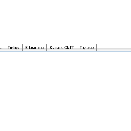
ra
Tư liệu
E-Learning
Kỹ năng CNTT
Trợ giúp