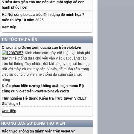
5 điều đơn giản cha mẹ nên làm mỗi ngày để con
hạnh phúc hơn
Hà Nội công bố cấu trúc định dạng đề minh họa 7
môn thi lớp 10 năm 2025
Xem tiếp
TIN TỨC THƯ VIỆN
Chức năng Dừng xem quảng cáo trên violet.vn
Kính chào các thầy, cô! Hiện tại, kinh phí
duy trì hệ thống dựa chủ yếu vào việc đặt quảng cáo
trên hệ thống. Tuy nhiên, đôi khi có gây một số trở ngại
đối với thầy, cô khi truy cập. Vì vậy, để thuận tiện trong
việc sử dụng thư viện hệ thống đã cung cấp chức
năng...
Khắc phục hiện tượng không xuất hiện menu Bộ
công cụ Violet trên PowerPoint và Word
Thử nghiệm Hệ thống Kiểm tra Trực tuyến ViOLET
Giai đoạn 1
Xem tiếp
HƯỚNG DẪN SỬ DỤNG THƯ VIỆN
Xác thực Thông tin thành viên trên violet.vn