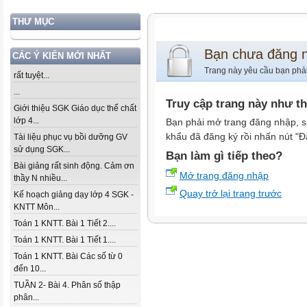
THƯ MỤC
Bạn chưa đăng 
CÁC Ý KIẾN MỚI NHẤT
Trang này yêu cầu bạn phả
rất tuyệt...
...
Truy cập trang này như t
Giới thiệu SGK Giáo dục thể chất
lớp 4...
Bạn phải mở trang đăng nhập, s
khẩu đã đăng ký rồi nhấn nút "Đ
Tài liệu phục vụ bồi dưỡng GV
sử dụng SGK...
Bạn làm gì tiếp theo?
Bài giảng rất sinh động. Cảm ơn
Mở trang đăng nhập
thầy N nhiều...
Quay trở lại trang trước
Kế hoạch giảng dạy lớp 4 SGK -
KNTT Môn...
Toán 1 KNTT. Bài 1 Tiết 2....
Toán 1 KNTT. Bài 1 Tiết 1....
Toán 1 KNTT. Bài Các số từ 0
đến 10...
TUẦN 2- Bài 4. Phân số thập
phân...