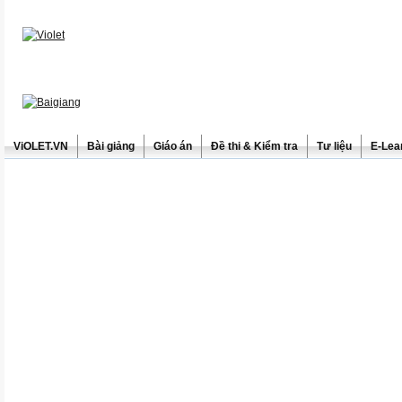
ViOLET.VN
Bài giảng
Giáo án
Đề thi & Kiểm tra
Tư liệu
E-Lea