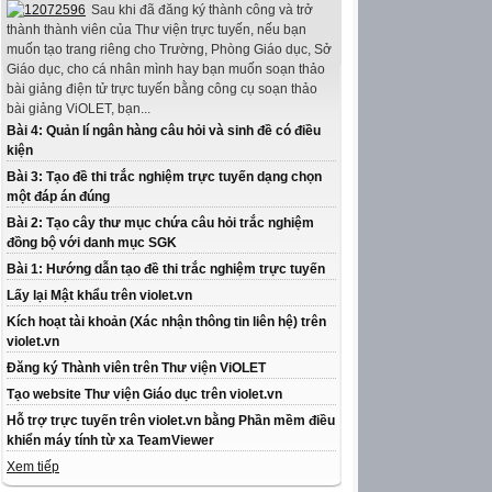
Sau khi đã đăng ký thành công và trở
thành thành viên của Thư viện trực tuyến, nếu bạn
muốn tạo trang riêng cho Trường, Phòng Giáo dục, Sở
Giáo dục, cho cá nhân mình hay bạn muốn soạn thảo
bài giảng điện tử trực tuyến bằng công cụ soạn thảo
bài giảng ViOLET, bạn...
Bài 4: Quản lí ngân hàng câu hỏi và sinh đề có điều
kiện
Bài 3: Tạo đề thi trắc nghiệm trực tuyến dạng chọn
một đáp án đúng
Bài 2: Tạo cây thư mục chứa câu hỏi trắc nghiệm
đồng bộ với danh mục SGK
Bài 1: Hướng dẫn tạo đề thi trắc nghiệm trực tuyến
Lấy lại Mật khẩu trên violet.vn
Kích hoạt tài khoản (Xác nhận thông tin liên hệ) trên
violet.vn
Đăng ký Thành viên trên Thư viện ViOLET
Tạo website Thư viện Giáo dục trên violet.vn
Hỗ trợ trực tuyến trên violet.vn bằng Phần mềm điều
khiển máy tính từ xa TeamViewer
Xem tiếp