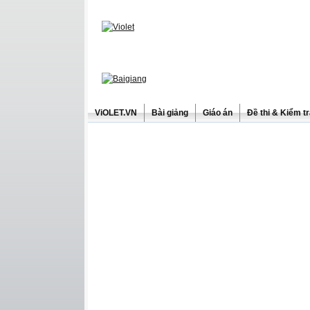
ViOLET.VN
Bài giảng
Giáo án
Đề thi & Kiểm t