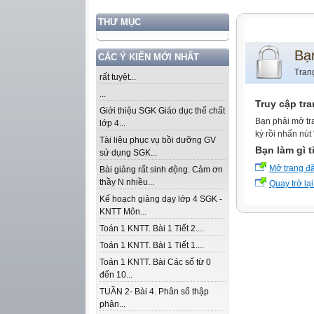
THƯ MỤC
Bạ
CÁC Ý KIẾN MỚI NHẤT
Tran
rất tuyệt...
...
Truy cập tr
Giới thiệu SGK Giáo dục thể chất
Bạn phải mở tr
lớp 4...
ký rồi nhấn nút
Tài liệu phục vụ bồi dưỡng GV
Bạn làm gì t
sử dụng SGK...
Mở trang đ
Bài giảng rất sinh động. Cảm ơn
thầy N nhiều...
Quay trở lại
Kế hoạch giảng dạy lớp 4 SGK -
KNTT Môn...
Toán 1 KNTT. Bài 1 Tiết 2....
Toán 1 KNTT. Bài 1 Tiết 1....
Toán 1 KNTT. Bài Các số từ 0
đến 10...
TUẦN 2- Bài 4. Phân số thập
phân...