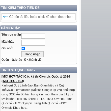
TÌM KIẾM THEO TIÊU ĐỀ
ĐĂNG NHẬP
Tên truy nhập
Mật khẩu
Ghi nhớ
Quên mật khẩu
ĐK thành viên
TIN TỨC CỘNG ĐỒNG
[MỜI HỢP TÁC] Các kỳ thi Olympic Quốc tế 2026
(IMO - IEO - ISO)
Kính gửi Quý Lãnh đạo, Ban Giám hiệu và Quý
Thầy/Cô, FermatTech (Đối tác Google tại VN) phối hợp
cùng SCO Ấn Độ trân trọng kính mời tham gia 3 kỳ thi
uy tín dành cho HS từ lớp 1 - 12: - IMO: Olympic Toán
Quốc tế. - IEO: Olympic Tiếng Anh Quốc tế. - ISO:
Olympic Khoa học...