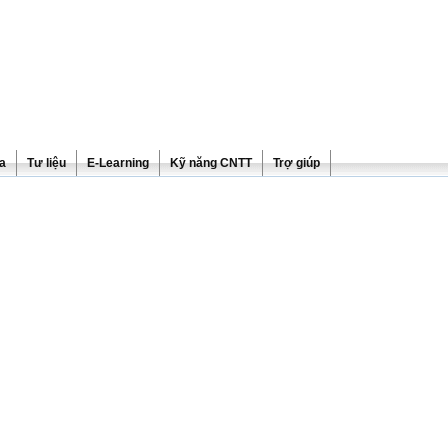
ra
Tư liệu
E-Learning
Kỹ năng CNTT
Trợ giúp