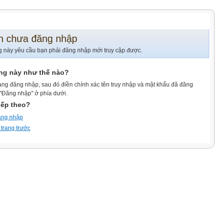
n chưa đăng nhập
g này yêu cầu bạn phải đăng nhập mới truy cập được.
ang này như thế nào?
ang đăng nhập, sau đó điền chính xác tên truy nhập và mật khẩu đã đăng
 "Đăng nhập" ở phía dưới.
iếp theo?
ăng nhập
 trang trước