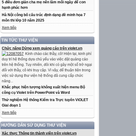
5 điều đơn giản cha mẹ nên làm mỗi ngày để con
hạnh phúc hơn
Hà Nội công bố cấu trúc định dạng đề minh họa 7
môn thi lớp 10 năm 2025
Xem tiếp
TIN TỨC THƯ VIỆN
Chức năng Dừng xem quảng cáo trên violet.vn
Kính chào các thầy, cô! Hiện tại, kinh phí
duy trì hệ thống dựa chủ yếu vào việc đặt quảng cáo
trên hệ thống. Tuy nhiên, đôi khi có gây một số trở ngại
đối với thầy, cô khi truy cập. Vì vậy, để thuận tiện trong
việc sử dụng thư viện hệ thống đã cung cấp chức
năng...
Khắc phục hiện tượng không xuất hiện menu Bộ
công cụ Violet trên PowerPoint và Word
Thử nghiệm Hệ thống Kiểm tra Trực tuyến ViOLET
Giai đoạn 1
Xem tiếp
HƯỚNG DẪN SỬ DỤNG THƯ VIỆN
Xác thực Thông tin thành viên trên violet.vn