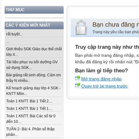
THƯ MỤC
Bạn chưa đăng 
CÁC Ý KIẾN MỚI NHẤT
Trang này yêu cầu bạn phả
rất tuyệt...
...
Truy cập trang này như t
Giới thiệu SGK Giáo dục thể chất
lớp 4...
Bạn phải mở trang đăng nhập, s
khẩu đã đăng ký rồi nhấn nút "Đ
Tài liệu phục vụ bồi dưỡng GV
sử dụng SGK...
Bạn làm gì tiếp theo?
Bài giảng rất sinh động. Cảm ơn
Mở trang đăng nhập
thầy N nhiều...
Quay trở lại trang trước
Kế hoạch giảng dạy lớp 4 SGK -
KNTT Môn...
Toán 1 KNTT. Bài 1 Tiết 2....
Toán 1 KNTT. Bài 1 Tiết 1....
Toán 1 KNTT. Bài Các số từ 0
đến 10...
TUẦN 2- Bài 4. Phân số thập
phân...