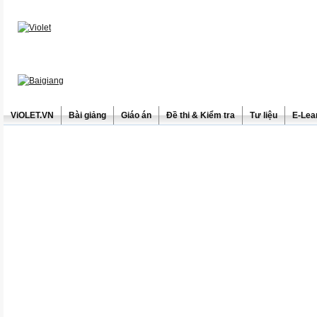
ViOLET.VN
Bài giảng
Giáo án
Đề thi & Kiểm tra
Tư liệu
E-Lea