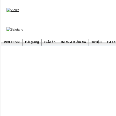
ViOLET.VN
Bài giảng
Giáo án
Đề thi & Kiểm tra
Tư liệu
E-Lea