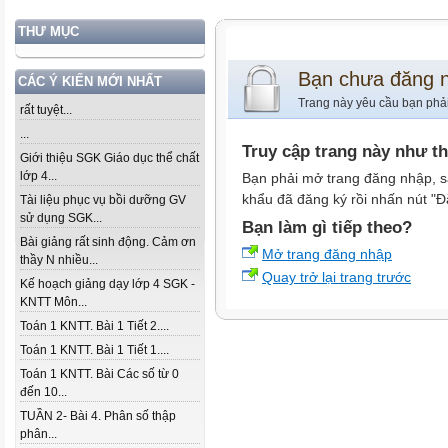
THƯ MỤC
Bạn chưa đăng 
CÁC Ý KIẾN MỚI NHẤT
Trang này yêu cầu bạn phả
rất tuyệt...
...
Truy cập trang này như t
Giới thiệu SGK Giáo dục thể chất
lớp 4...
Bạn phải mở trang đăng nhập, s
khẩu đã đăng ký rồi nhấn nút "Đ
Tài liệu phục vụ bồi dưỡng GV
sử dụng SGK...
Bạn làm gì tiếp theo?
Bài giảng rất sinh động. Cảm ơn
Mở trang đăng nhập
thầy N nhiều...
Quay trở lại trang trước
Kế hoạch giảng dạy lớp 4 SGK -
KNTT Môn...
Toán 1 KNTT. Bài 1 Tiết 2....
Toán 1 KNTT. Bài 1 Tiết 1....
Toán 1 KNTT. Bài Các số từ 0
đến 10...
TUẦN 2- Bài 4. Phân số thập
phân...