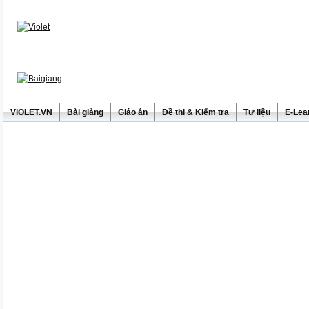
ViOLET.VN
Bài giảng
Giáo án
Đề thi & Kiểm tra
Tư liệu
E-Lea