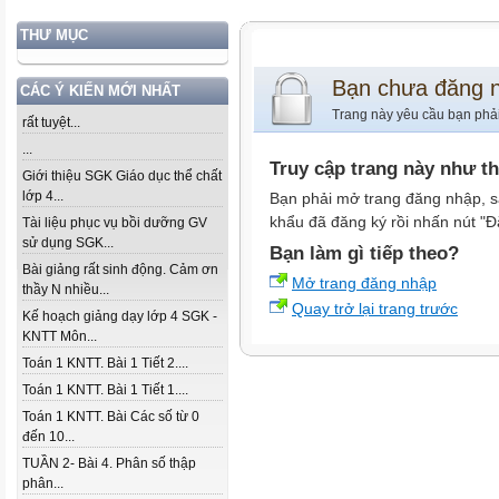
THƯ MỤC
Bạn chưa đăng 
CÁC Ý KIẾN MỚI NHẤT
Trang này yêu cầu bạn phả
rất tuyệt...
...
Truy cập trang này như t
Giới thiệu SGK Giáo dục thể chất
lớp 4...
Bạn phải mở trang đăng nhập, s
khẩu đã đăng ký rồi nhấn nút "Đ
Tài liệu phục vụ bồi dưỡng GV
sử dụng SGK...
Bạn làm gì tiếp theo?
Bài giảng rất sinh động. Cảm ơn
Mở trang đăng nhập
thầy N nhiều...
Quay trở lại trang trước
Kế hoạch giảng dạy lớp 4 SGK -
KNTT Môn...
Toán 1 KNTT. Bài 1 Tiết 2....
Toán 1 KNTT. Bài 1 Tiết 1....
Toán 1 KNTT. Bài Các số từ 0
đến 10...
TUẦN 2- Bài 4. Phân số thập
phân...