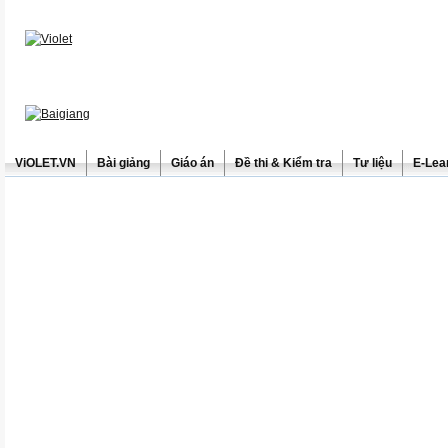
ViOLET.VN
Bài giảng
Giáo án
Đề thi & Kiểm tra
Tư liệu
E-Lea