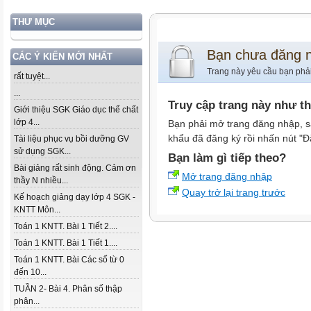
THƯ MỤC
Bạn chưa đăng 
CÁC Ý KIẾN MỚI NHẤT
Trang này yêu cầu bạn phả
rất tuyệt...
...
Truy cập trang này như t
Giới thiệu SGK Giáo dục thể chất
lớp 4...
Bạn phải mở trang đăng nhập, s
khẩu đã đăng ký rồi nhấn nút "Đ
Tài liệu phục vụ bồi dưỡng GV
sử dụng SGK...
Bạn làm gì tiếp theo?
Bài giảng rất sinh động. Cảm ơn
Mở trang đăng nhập
thầy N nhiều...
Quay trở lại trang trước
Kế hoạch giảng dạy lớp 4 SGK -
KNTT Môn...
Toán 1 KNTT. Bài 1 Tiết 2....
Toán 1 KNTT. Bài 1 Tiết 1....
Toán 1 KNTT. Bài Các số từ 0
đến 10...
TUẦN 2- Bài 4. Phân số thập
phân...