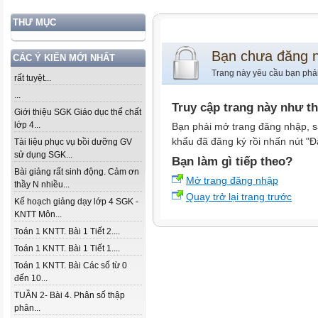
THƯ MỤC
Bạn chưa đăng 
CÁC Ý KIẾN MỚI NHẤT
Trang này yêu cầu bạn phả
rất tuyệt...
...
Truy cập trang này như t
Giới thiệu SGK Giáo dục thể chất
lớp 4...
Bạn phải mở trang đăng nhập, s
khẩu đã đăng ký rồi nhấn nút "Đ
Tài liệu phục vụ bồi dưỡng GV
sử dụng SGK...
Bạn làm gì tiếp theo?
Bài giảng rất sinh động. Cảm ơn
Mở trang đăng nhập
thầy N nhiều...
Quay trở lại trang trước
Kế hoạch giảng dạy lớp 4 SGK -
KNTT Môn...
Toán 1 KNTT. Bài 1 Tiết 2....
Toán 1 KNTT. Bài 1 Tiết 1....
Toán 1 KNTT. Bài Các số từ 0
đến 10...
TUẦN 2- Bài 4. Phân số thập
phân...