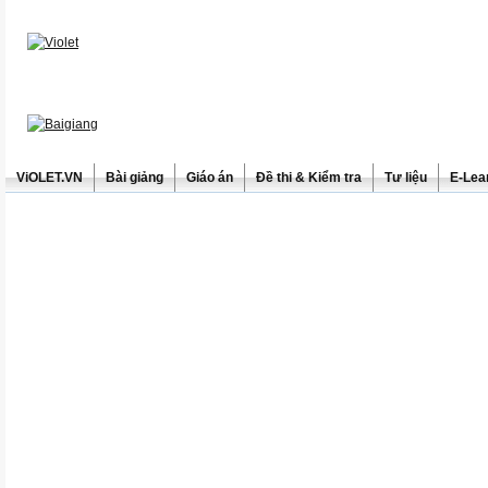
ViOLET.VN
Bài giảng
Giáo án
Đề thi & Kiểm tra
Tư liệu
E-Lea