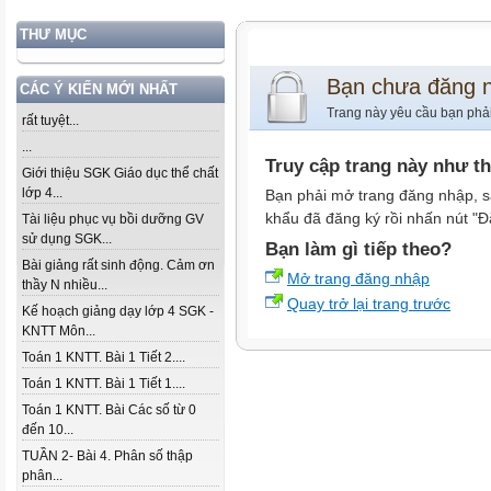
THƯ MỤC
Bạn chưa đăng 
CÁC Ý KIẾN MỚI NHẤT
Trang này yêu cầu bạn phả
rất tuyệt...
...
Truy cập trang này như t
Giới thiệu SGK Giáo dục thể chất
lớp 4...
Bạn phải mở trang đăng nhập, s
khẩu đã đăng ký rồi nhấn nút "Đ
Tài liệu phục vụ bồi dưỡng GV
sử dụng SGK...
Bạn làm gì tiếp theo?
Bài giảng rất sinh động. Cảm ơn
Mở trang đăng nhập
thầy N nhiều...
Quay trở lại trang trước
Kế hoạch giảng dạy lớp 4 SGK -
KNTT Môn...
Toán 1 KNTT. Bài 1 Tiết 2....
Toán 1 KNTT. Bài 1 Tiết 1....
Toán 1 KNTT. Bài Các số từ 0
đến 10...
TUẦN 2- Bài 4. Phân số thập
phân...