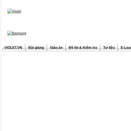
ViOLET.VN
Bài giảng
Giáo án
Đề thi & Kiểm tra
Tư liệu
E-Lea