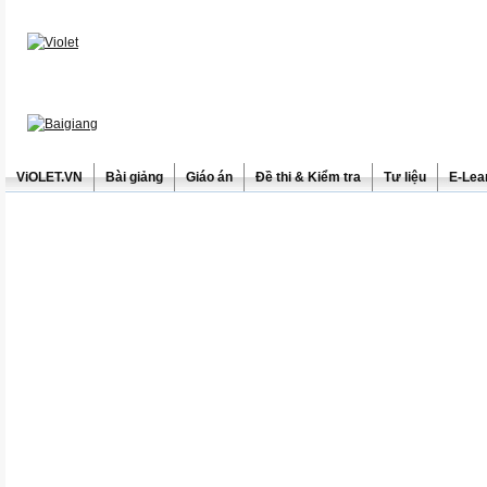
ViOLET.VN
Bài giảng
Giáo án
Đề thi & Kiểm tra
Tư liệu
E-Lea