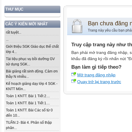
THƯ MỤC
Bạn chưa đăng 
CÁC Ý KIẾN MỚI NHẤT
Trang này yêu cầu bạn phả
rất tuyệt...
...
Truy cập trang này như t
Giới thiệu SGK Giáo dục thể chất
lớp 4...
Bạn phải mở trang đăng nhập, s
khẩu đã đăng ký rồi nhấn nút "Đ
Tài liệu phục vụ bồi dưỡng GV
sử dụng SGK...
Bạn làm gì tiếp theo?
Bài giảng rất sinh động. Cảm ơn
Mở trang đăng nhập
thầy N nhiều...
Quay trở lại trang trước
Kế hoạch giảng dạy lớp 4 SGK -
KNTT Môn...
Toán 1 KNTT. Bài 1 Tiết 2....
Toán 1 KNTT. Bài 1 Tiết 1....
Toán 1 KNTT. Bài Các số từ 0
đến 10...
TUẦN 2- Bài 4. Phân số thập
phân...