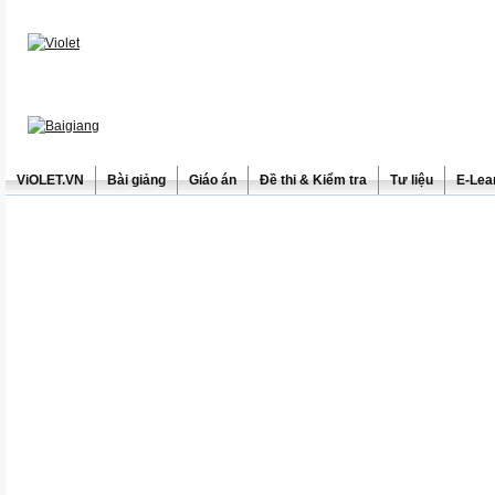
ViOLET.VN
Bài giảng
Giáo án
Đề thi & Kiểm tra
Tư liệu
E-Lea