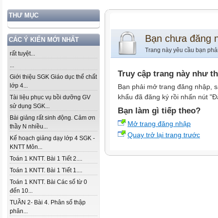
THƯ MỤC
Bạn chưa đăng 
CÁC Ý KIẾN MỚI NHẤT
Trang này yêu cầu bạn phả
rất tuyệt...
...
Truy cập trang này như t
Giới thiệu SGK Giáo dục thể chất
lớp 4...
Bạn phải mở trang đăng nhập, s
khẩu đã đăng ký rồi nhấn nút "Đ
Tài liệu phục vụ bồi dưỡng GV
sử dụng SGK...
Bạn làm gì tiếp theo?
Bài giảng rất sinh động. Cảm ơn
Mở trang đăng nhập
thầy N nhiều...
Quay trở lại trang trước
Kế hoạch giảng dạy lớp 4 SGK -
KNTT Môn...
Toán 1 KNTT. Bài 1 Tiết 2....
Toán 1 KNTT. Bài 1 Tiết 1....
Toán 1 KNTT. Bài Các số từ 0
đến 10...
TUẦN 2- Bài 4. Phân số thập
phân...