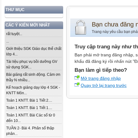
THƯ MỤC
Bạn chưa đăng 
CÁC Ý KIẾN MỚI NHẤT
Trang này yêu cầu bạn phả
rất tuyệt...
...
Truy cập trang này như t
Giới thiệu SGK Giáo dục thể chất
lớp 4...
Bạn phải mở trang đăng nhập, s
khẩu đã đăng ký rồi nhấn nút "Đ
Tài liệu phục vụ bồi dưỡng GV
sử dụng SGK...
Bạn làm gì tiếp theo?
Bài giảng rất sinh động. Cảm ơn
Mở trang đăng nhập
thầy N nhiều...
Quay trở lại trang trước
Kế hoạch giảng dạy lớp 4 SGK -
KNTT Môn...
Toán 1 KNTT. Bài 1 Tiết 2....
Toán 1 KNTT. Bài 1 Tiết 1....
Toán 1 KNTT. Bài Các số từ 0
đến 10...
TUẦN 2- Bài 4. Phân số thập
phân...