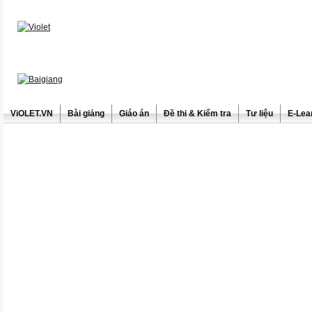
ViOLET.VN
Bài giảng
Giáo án
Đề thi & Kiểm tra
Tư liệu
E-Lea