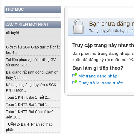
THƯ MỤC
Bạn chưa đăng 
CÁC Ý KIẾN MỚI NHẤT
Trang này yêu cầu bạn phả
rất tuyệt...
...
Truy cập trang này như t
Giới thiệu SGK Giáo dục thể chất
lớp 4...
Bạn phải mở trang đăng nhập, s
khẩu đã đăng ký rồi nhấn nút "Đ
Tài liệu phục vụ bồi dưỡng GV
sử dụng SGK...
Bạn làm gì tiếp theo?
Bài giảng rất sinh động. Cảm ơn
Mở trang đăng nhập
thầy N nhiều...
Quay trở lại trang trước
Kế hoạch giảng dạy lớp 4 SGK -
KNTT Môn...
Toán 1 KNTT. Bài 1 Tiết 2....
Toán 1 KNTT. Bài 1 Tiết 1....
Toán 1 KNTT. Bài Các số từ 0
đến 10...
TUẦN 2- Bài 4. Phân số thập
phân...