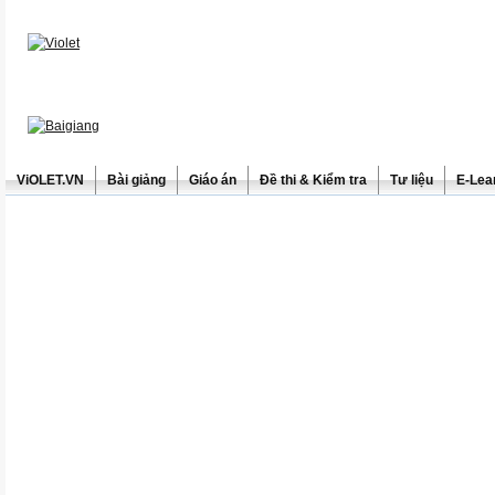
ViOLET.VN
Bài giảng
Giáo án
Đề thi & Kiểm tra
Tư liệu
E-Lea