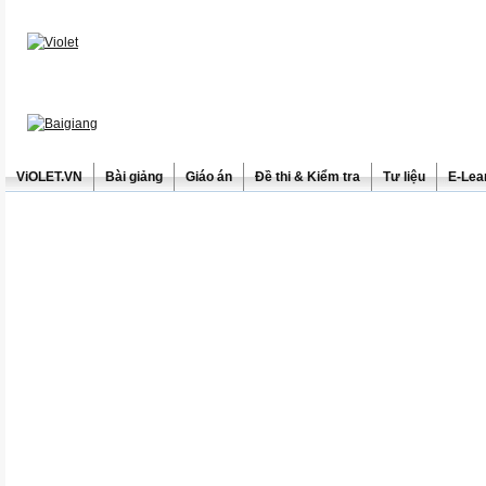
ViOLET.VN
Bài giảng
Giáo án
Đề thi & Kiểm tra
Tư liệu
E-Lea