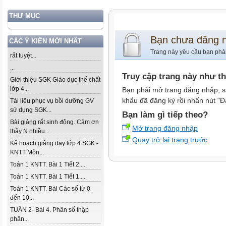
THƯ MỤC
Bạn chưa đăng 
CÁC Ý KIẾN MỚI NHẤT
Trang này yêu cầu bạn phả
rất tuyệt...
...
Truy cập trang này như t
Giới thiệu SGK Giáo dục thể chất
lớp 4...
Bạn phải mở trang đăng nhập, s
khẩu đã đăng ký rồi nhấn nút "Đ
Tài liệu phục vụ bồi dưỡng GV
sử dụng SGK...
Bạn làm gì tiếp theo?
Bài giảng rất sinh động. Cảm ơn
Mở trang đăng nhập
thầy N nhiều...
Quay trở lại trang trước
Kế hoạch giảng dạy lớp 4 SGK -
KNTT Môn...
Toán 1 KNTT. Bài 1 Tiết 2....
Toán 1 KNTT. Bài 1 Tiết 1....
Toán 1 KNTT. Bài Các số từ 0
đến 10...
TUẦN 2- Bài 4. Phân số thập
phân...