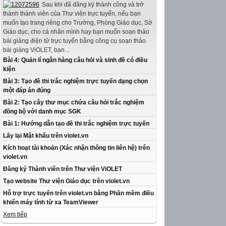
Sau khi đã đăng ký thành công và trở
thành thành viên của Thư viện trực tuyến, nếu bạn
muốn tạo trang riêng cho Trường, Phòng Giáo dục, Sở
Giáo dục, cho cá nhân mình hay bạn muốn soạn thảo
bài giảng điện tử trực tuyến bằng công cụ soạn thảo
bài giảng ViOLET, bạn...
Bài 4: Quản lí ngân hàng câu hỏi và sinh đề có điều
kiện
Bài 3: Tạo đề thi trắc nghiệm trực tuyến dạng chọn
một đáp án đúng
Bài 2: Tạo cây thư mục chứa câu hỏi trắc nghiệm
đồng bộ với danh mục SGK
Bài 1: Hướng dẫn tạo đề thi trắc nghiệm trực tuyến
Lấy lại Mật khẩu trên violet.vn
Kích hoạt tài khoản (Xác nhận thông tin liên hệ) trên
violet.vn
Đăng ký Thành viên trên Thư viện ViOLET
Tạo website Thư viện Giáo dục trên violet.vn
Hỗ trợ trực tuyến trên violet.vn bằng Phần mềm điều
khiển máy tính từ xa TeamViewer
Xem tiếp