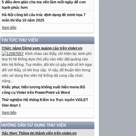
5 điều đơn giản cha mẹ nên làm mỗi ngày để con
hạnh phúc hơn
Hà Nội công bố cấu trúc định dạng đề minh họa 7
môn thi lớp 10 năm 2025
Xem tiếp
TIN TỨC THƯ VIỆN
Chức năng Dừng xem quảng cáo trên violet.vn
Kính chào các thầy, cô! Hiện tại, kinh phí
duy trì hệ thống dựa chủ yếu vào việc đặt quảng cáo
trên hệ thống. Tuy nhiên, đôi khi có gây một số trở ngại
đối với thầy, cô khi truy cập. Vì vậy, để thuận tiện trong
việc sử dụng thư viện hệ thống đã cung cấp chức
năng...
Khắc phục hiện tượng không xuất hiện menu Bộ
công cụ Violet trên PowerPoint và Word
Thử nghiệm Hệ thống Kiểm tra Trực tuyến ViOLET
Giai đoạn 1
Xem tiếp
HƯỚNG DẪN SỬ DỤNG THƯ VIỆN
Xác thực Thông tin thành viên trên violet.vn