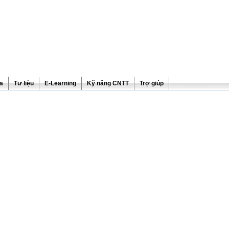
ra
Tư liệu
E-Learning
Kỹ năng CNTT
Trợ giúp