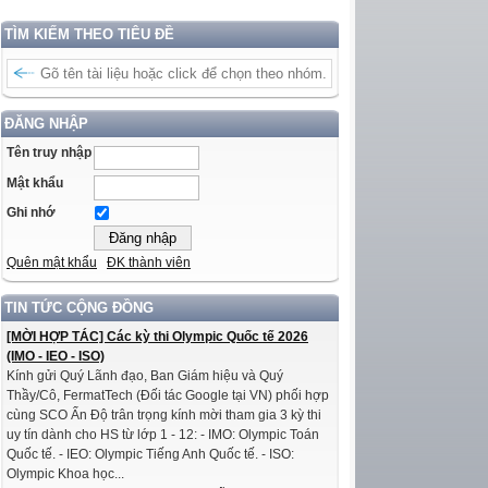
TÌM KIẾM THEO TIÊU ĐỀ
ĐĂNG NHẬP
Tên truy nhập
Mật khẩu
Ghi nhớ
Quên mật khẩu
ĐK thành viên
TIN TỨC CỘNG ĐỒNG
[MỜI HỢP TÁC] Các kỳ thi Olympic Quốc tế 2026
(IMO - IEO - ISO)
Kính gửi Quý Lãnh đạo, Ban Giám hiệu và Quý
Thầy/Cô, FermatTech (Đối tác Google tại VN) phối hợp
cùng SCO Ấn Độ trân trọng kính mời tham gia 3 kỳ thi
uy tín dành cho HS từ lớp 1 - 12: - IMO: Olympic Toán
Quốc tế. - IEO: Olympic Tiếng Anh Quốc tế. - ISO:
Olympic Khoa học...