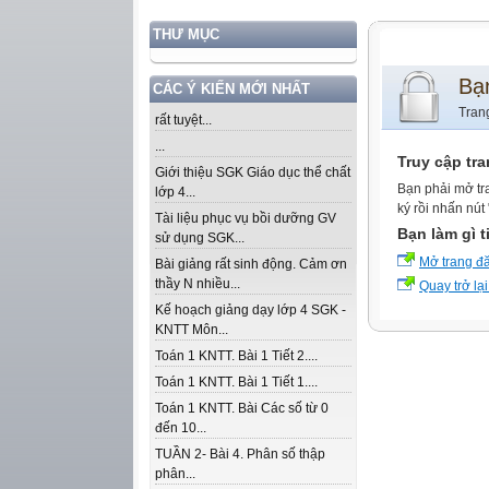
THƯ MỤC
Bạ
CÁC Ý KIẾN MỚI NHẤT
Tran
rất tuyệt...
...
Truy cập tr
Giới thiệu SGK Giáo dục thể chất
Bạn phải mở tr
lớp 4...
ký rồi nhấn nút
Tài liệu phục vụ bồi dưỡng GV
Bạn làm gì t
sử dụng SGK...
Mở trang đ
Bài giảng rất sinh động. Cảm ơn
thầy N nhiều...
Quay trở lại
Kế hoạch giảng dạy lớp 4 SGK -
KNTT Môn...
Toán 1 KNTT. Bài 1 Tiết 2....
Toán 1 KNTT. Bài 1 Tiết 1....
Toán 1 KNTT. Bài Các số từ 0
đến 10...
TUẦN 2- Bài 4. Phân số thập
phân...