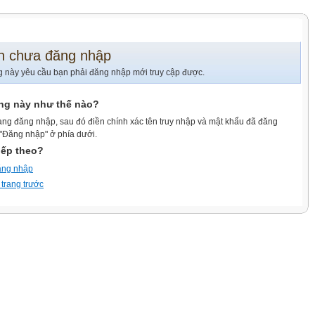
n chưa đăng nhập
g này yêu cầu bạn phải đăng nhập mới truy cập được.
ang này như thế nào?
ang đăng nhập, sau đó điền chính xác tên truy nhập và mật khẩu đã đăng
 "Đăng nhập" ở phía dưới.
iếp theo?
ăng nhập
 trang trước