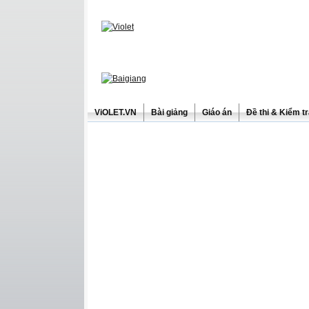
ViOLET.VN
Bài giảng
Giáo án
Đề thi & Kiểm t