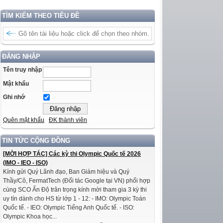
TÌM KIẾM THEO TIÊU ĐỀ
ĐĂNG NHẬP
Tên truy nhập
Mật khẩu
Ghi nhớ
Quên mật khẩu
ĐK thành viên
TIN TỨC CỘNG ĐỒNG
[MỜI HỢP TÁC] Các kỳ thi Olympic Quốc tế 2026
(IMO - IEO - ISO)
Kính gửi Quý Lãnh đạo, Ban Giám hiệu và Quý
Thầy/Cô, FermatTech (Đối tác Google tại VN) phối hợp
cùng SCO Ấn Độ trân trọng kính mời tham gia 3 kỳ thi
uy tín dành cho HS từ lớp 1 - 12: - IMO: Olympic Toán
Quốc tế. - IEO: Olympic Tiếng Anh Quốc tế. - ISO:
Olympic Khoa học...