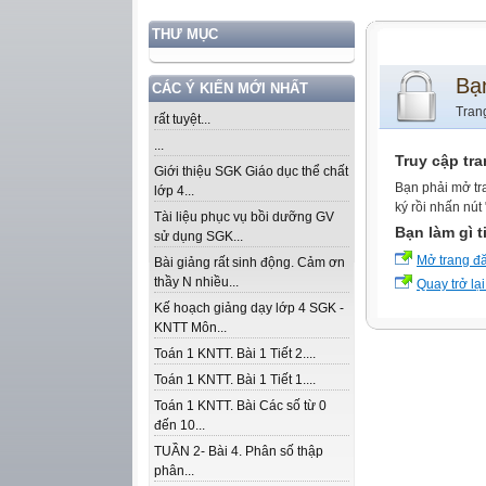
THƯ MỤC
Bạ
CÁC Ý KIẾN MỚI NHẤT
Tran
rất tuyệt...
...
Truy cập tr
Giới thiệu SGK Giáo dục thể chất
Bạn phải mở tr
lớp 4...
ký rồi nhấn nút
Tài liệu phục vụ bồi dưỡng GV
Bạn làm gì t
sử dụng SGK...
Mở trang đ
Bài giảng rất sinh động. Cảm ơn
thầy N nhiều...
Quay trở lại
Kế hoạch giảng dạy lớp 4 SGK -
KNTT Môn...
Toán 1 KNTT. Bài 1 Tiết 2....
Toán 1 KNTT. Bài 1 Tiết 1....
Toán 1 KNTT. Bài Các số từ 0
đến 10...
TUẦN 2- Bài 4. Phân số thập
phân...