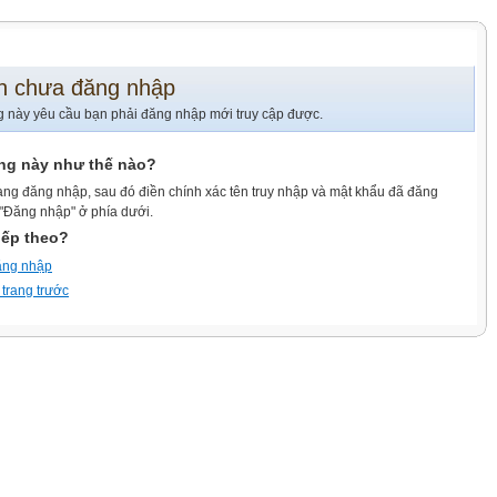
n chưa đăng nhập
g này yêu cầu bạn phải đăng nhập mới truy cập được.
ang này như thế nào?
ang đăng nhập, sau đó điền chính xác tên truy nhập và mật khẩu đã đăng
 "Đăng nhập" ở phía dưới.
iếp theo?
ăng nhập
 trang trước