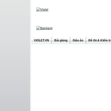
ViOLET.VN
Bài giảng
Giáo án
Đề thi & Kiểm t