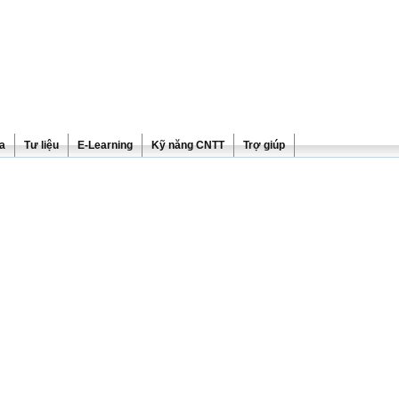
ra
Tư liệu
E-Learning
Kỹ năng CNTT
Trợ giúp