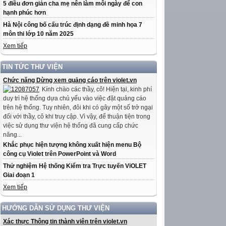
5 điều đơn giản cha mẹ nên làm mỗi ngày để con
hạnh phúc hơn
Hà Nội công bố cấu trúc định dạng đề minh họa 7
môn thi lớp 10 năm 2025
Xem tiếp
TIN TỨC THƯ VIỆN
Chức năng Dừng xem quảng cáo trên violet.vn
Kính chào các thầy, cô! Hiện tại, kinh phí
duy trì hệ thống dựa chủ yếu vào việc đặt quảng cáo
trên hệ thống. Tuy nhiên, đôi khi có gây một số trở ngại
đối với thầy, cô khi truy cập. Vì vậy, để thuận tiện trong
việc sử dụng thư viện hệ thống đã cung cấp chức
năng...
Khắc phục hiện tượng không xuất hiện menu Bộ
công cụ Violet trên PowerPoint và Word
Thử nghiệm Hệ thống Kiểm tra Trực tuyến ViOLET
Giai đoạn 1
Xem tiếp
HƯỚNG DẪN SỬ DỤNG THƯ VIỆN
Xác thực Thông tin thành viên trên violet.vn