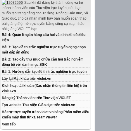
Sau khi đã đăng ký thành công và trở
thành thành viên của Thư viện trực tuyến, nếu bạn
muốn tạo trang riêng cho Trường, Phòng Giáo dục, Sở
Giáo dục, cho cá nhân mình hay bạn muốn soạn thảo
bài giảng điện tử trực tuyến bằng công cụ soạn thảo
bài giảng ViOLET, bạn...
Bài 4: Quản lí ngân hàng câu hỏi và sinh đề có điều
kiện
Bài 3: Tạo đề thi trắc nghiệm trực tuyến dạng chọn
một đáp án đúng
Bài 2: Tạo cây thư mục chứa câu hỏi trắc nghiệm
đồng bộ với danh mục SGK
Bài 1: Hướng dẫn tạo đề thi trắc nghiệm trực tuyến
Lấy lại Mật khẩu trên violet.vn
Kích hoạt tài khoản (Xác nhận thông tin liên hệ) trên
violet.vn
Đăng ký Thành viên trên Thư viện ViOLET
Tạo website Thư viện Giáo dục trên violet.vn
Hỗ trợ trực tuyến trên violet.vn bằng Phần mềm điều
khiển máy tính từ xa TeamViewer
Xem tiếp