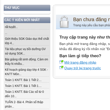
THƯ MỤC
Bạn chưa đăng 
CÁC Ý KIẾN MỚI NHẤT
Trang này yêu cầu bạn phả
rất tuyệt...
...
Truy cập trang này như t
Giới thiệu SGK Giáo dục thể chất
lớp 4...
Bạn phải mở trang đăng nhập, s
khẩu đã đăng ký rồi nhấn nút "Đ
Tài liệu phục vụ bồi dưỡng GV
sử dụng SGK...
Bạn làm gì tiếp theo?
Bài giảng rất sinh động. Cảm ơn
Mở trang đăng nhập
thầy N nhiều...
Quay trở lại trang trước
Kế hoạch giảng dạy lớp 4 SGK -
KNTT Môn...
Toán 1 KNTT. Bài 1 Tiết 2....
Toán 1 KNTT. Bài 1 Tiết 1....
Toán 1 KNTT. Bài Các số từ 0
đến 10...
TUẦN 2- Bài 4. Phân số thập
phân...