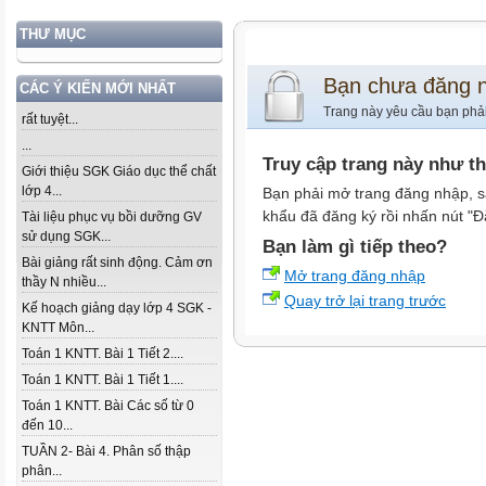
THƯ MỤC
Bạn chưa đăng 
CÁC Ý KIẾN MỚI NHẤT
Trang này yêu cầu bạn phả
rất tuyệt...
...
Truy cập trang này như t
Giới thiệu SGK Giáo dục thể chất
lớp 4...
Bạn phải mở trang đăng nhập, s
khẩu đã đăng ký rồi nhấn nút "Đ
Tài liệu phục vụ bồi dưỡng GV
sử dụng SGK...
Bạn làm gì tiếp theo?
Bài giảng rất sinh động. Cảm ơn
Mở trang đăng nhập
thầy N nhiều...
Quay trở lại trang trước
Kế hoạch giảng dạy lớp 4 SGK -
KNTT Môn...
Toán 1 KNTT. Bài 1 Tiết 2....
Toán 1 KNTT. Bài 1 Tiết 1....
Toán 1 KNTT. Bài Các số từ 0
đến 10...
TUẦN 2- Bài 4. Phân số thập
phân...