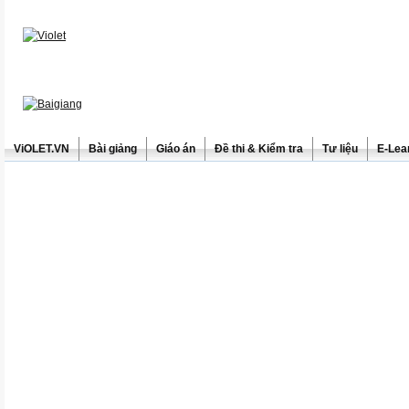
ViOLET.VN
Bài giảng
Giáo án
Đề thi & Kiểm tra
Tư liệu
E-Lea