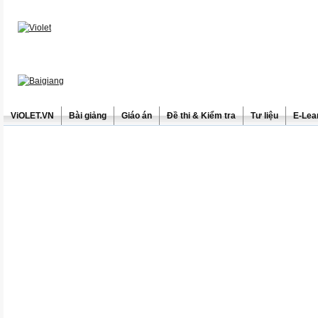
ViOLET.VN
Bài giảng
Giáo án
Đề thi & Kiểm tra
Tư liệu
E-Lea