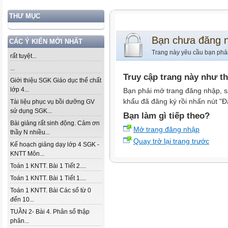
THƯ MỤC
Bạn chưa đăng 
CÁC Ý KIẾN MỚI NHẤT
Trang này yêu cầu bạn phả
rất tuyệt...
...
Truy cập trang này như t
Giới thiệu SGK Giáo dục thể chất
lớp 4...
Bạn phải mở trang đăng nhập, s
khẩu đã đăng ký rồi nhấn nút "Đ
Tài liệu phục vụ bồi dưỡng GV
sử dụng SGK...
Bạn làm gì tiếp theo?
Bài giảng rất sinh động. Cảm ơn
Mở trang đăng nhập
thầy N nhiều...
Quay trở lại trang trước
Kế hoạch giảng dạy lớp 4 SGK -
KNTT Môn...
Toán 1 KNTT. Bài 1 Tiết 2....
Toán 1 KNTT. Bài 1 Tiết 1....
Toán 1 KNTT. Bài Các số từ 0
đến 10...
TUẦN 2- Bài 4. Phân số thập
phân...