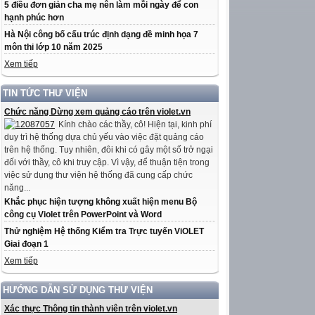
5 điều đơn giản cha mẹ nên làm mỗi ngày để con
hạnh phúc hơn
Hà Nội công bố cấu trúc định dạng đề minh họa 7
môn thi lớp 10 năm 2025
Xem tiếp
TIN TỨC THƯ VIỆN
Chức năng Dừng xem quảng cáo trên violet.vn
Kính chào các thầy, cô! Hiện tại, kinh phí
duy trì hệ thống dựa chủ yếu vào việc đặt quảng cáo
trên hệ thống. Tuy nhiên, đôi khi có gây một số trở ngại
đối với thầy, cô khi truy cập. Vì vậy, để thuận tiện trong
việc sử dụng thư viện hệ thống đã cung cấp chức
năng...
Khắc phục hiện tượng không xuất hiện menu Bộ
công cụ Violet trên PowerPoint và Word
Thử nghiệm Hệ thống Kiểm tra Trực tuyến ViOLET
Giai đoạn 1
Xem tiếp
HƯỚNG DẪN SỬ DỤNG THƯ VIỆN
Xác thực Thông tin thành viên trên violet.vn