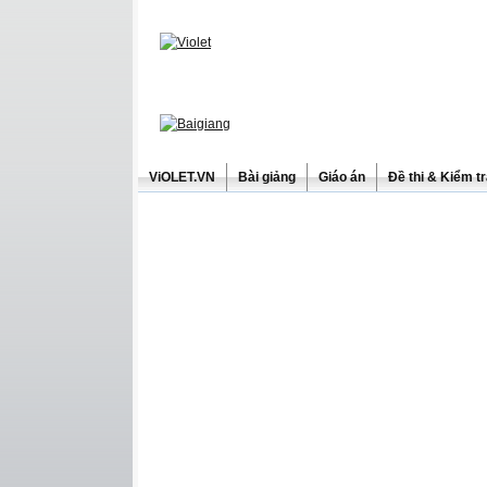
ViOLET.VN
Bài giảng
Giáo án
Đề thi & Kiểm t