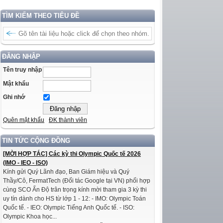
TÌM KIẾM THEO TIÊU ĐỀ
ĐĂNG NHẬP
Tên truy nhập
Mật khẩu
Ghi nhớ
Quên mật khẩu
ĐK thành viên
TIN TỨC CỘNG ĐỒNG
[MỜI HỢP TÁC] Các kỳ thi Olympic Quốc tế 2026
(IMO - IEO - ISO)
Kính gửi Quý Lãnh đạo, Ban Giám hiệu và Quý
Thầy/Cô, FermatTech (Đối tác Google tại VN) phối hợp
cùng SCO Ấn Độ trân trọng kính mời tham gia 3 kỳ thi
uy tín dành cho HS từ lớp 1 - 12: - IMO: Olympic Toán
Quốc tế. - IEO: Olympic Tiếng Anh Quốc tế. - ISO:
Olympic Khoa học...