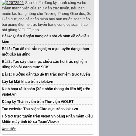
Sau khi đã đăng ký thành công và trở
thành thành viên của Thư viện trực tuyến, nếu bạn
muốn tạo trang riêng cho Trường, Phòng Giáo dục, Sở
Giáo dục, cho cá nhân mình hay bạn muốn soạn thảo
bài giảng điện tử trực tuyến bằng công cụ soạn thảo
bài giảng ViOLET, bạn...
Bài 4: Quản lí ngân hàng câu hỏi và sinh đề có điều
kiện
Bài 3: Tạo đề thi trắc nghiệm trực tuyến dạng chọn
một đáp án đúng
Bài 2: Tạo cây thư mục chứa câu hỏi trắc nghiệm
đồng bộ với danh mục SGK
Bài 1: Hướng dẫn tạo đề thi trắc nghiệm trực tuyến
Lấy lại Mật khẩu trên violet.vn
Kích hoạt tài khoản (Xác nhận thông tin liên hệ) trên
violet.vn
Đăng ký Thành viên trên Thư viện ViOLET
Tạo website Thư viện Giáo dục trên violet.vn
Hỗ trợ trực tuyến trên violet.vn bằng Phần mềm điều
khiển máy tính từ xa TeamViewer
Xem tiếp