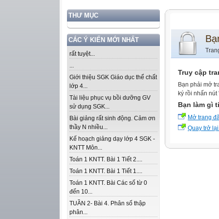
THƯ MỤC
Bạ
CÁC Ý KIẾN MỚI NHẤT
Tran
rất tuyệt...
...
Truy cập tr
Giới thiệu SGK Giáo dục thể chất
Bạn phải mở tr
lớp 4...
ký rồi nhấn nút
Tài liệu phục vụ bồi dưỡng GV
Bạn làm gì t
sử dụng SGK...
Mở trang đ
Bài giảng rất sinh động. Cảm ơn
thầy N nhiều...
Quay trở lại
Kế hoạch giảng dạy lớp 4 SGK -
KNTT Môn...
Toán 1 KNTT. Bài 1 Tiết 2....
Toán 1 KNTT. Bài 1 Tiết 1....
Toán 1 KNTT. Bài Các số từ 0
đến 10...
TUẦN 2- Bài 4. Phân số thập
phân...