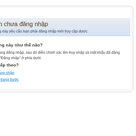
n chưa đăng nhập
g này yêu cầu bạn phải đăng nhập mới truy cập được.
ang này như thế nào?
ang đăng nhập, sau đó điền chính xác tên truy nhập và mật khẩu đã đăng
 "Đăng nhập" ở phía dưới.
iếp theo?
ăng nhập
 trang trước