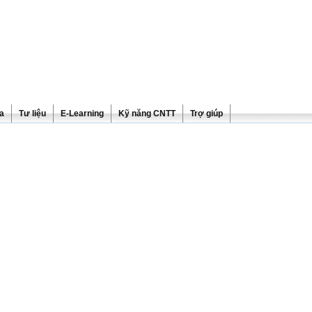
ra
Tư liệu
E-Learning
Kỹ năng CNTT
Trợ giúp