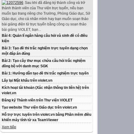
Sau khi đã đăng ký thành công và trở
thành thành viên của Thư viện trực tuyến, nếu bạn
muốn tạo trang riêng cho Trường, Phòng Giáo dục, Sở
Giáo dục, cho cá nhân mình hay bạn muốn soạn thảo
bài giảng điện tử trực tuyến bằng công cụ soạn thảo
bài giảng ViOLET, bạn...
Bài 4: Quản lí ngân hàng câu hỏi và sinh đề có điều
kiện
Bài 3: Tạo đề thi trắc nghiệm trực tuyến dạng chọn
một đáp án đúng
Bài 2: Tạo cây thư mục chứa câu hỏi trắc nghiệm
đồng bộ với danh mục SGK
Bài 1: Hướng dẫn tạo đề thi trắc nghiệm trực tuyến
Lấy lại Mật khẩu trên violet.vn
Kích hoạt tài khoản (Xác nhận thông tin liên hệ) trên
violet.vn
Đăng ký Thành viên trên Thư viện ViOLET
Tạo website Thư viện Giáo dục trên violet.vn
Hỗ trợ trực tuyến trên violet.vn bằng Phần mềm điều
khiển máy tính từ xa TeamViewer
Xem tiếp