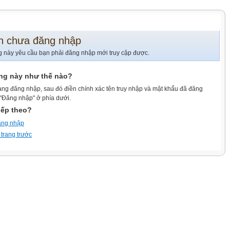
n chưa đăng nhập
g này yêu cầu bạn phải đăng nhập mới truy cập được.
ang này như thế nào?
ang đăng nhập, sau đó điền chính xác tên truy nhập và mật khẩu đã đăng
 "Đăng nhập" ở phía dưới.
iếp theo?
ăng nhập
 trang trước