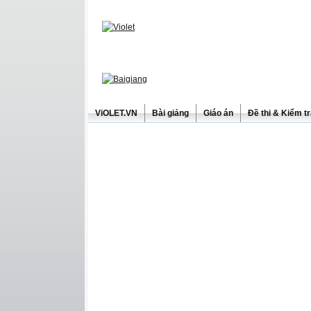
ViOLET.VN
Bài giảng
Giáo án
Đề thi & Kiểm t