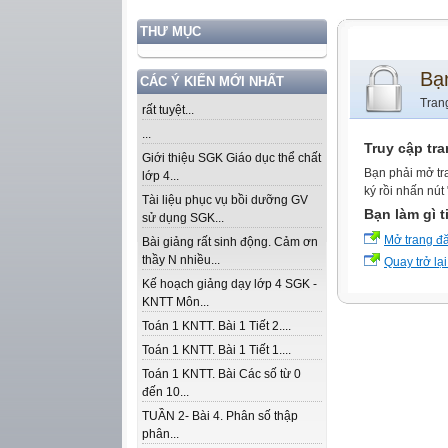
THƯ MỤC
Bạ
CÁC Ý KIẾN MỚI NHẤT
Tran
rất tuyệt...
...
Truy cập tr
Giới thiệu SGK Giáo dục thể chất
Bạn phải mở tr
lớp 4...
ký rồi nhấn nút
Tài liệu phục vụ bồi dưỡng GV
Bạn làm gì t
sử dụng SGK...
Mở trang đ
Bài giảng rất sinh động. Cảm ơn
thầy N nhiều...
Quay trở lại
Kế hoạch giảng dạy lớp 4 SGK -
KNTT Môn...
Toán 1 KNTT. Bài 1 Tiết 2....
Toán 1 KNTT. Bài 1 Tiết 1....
Toán 1 KNTT. Bài Các số từ 0
đến 10...
TUẦN 2- Bài 4. Phân số thập
phân...