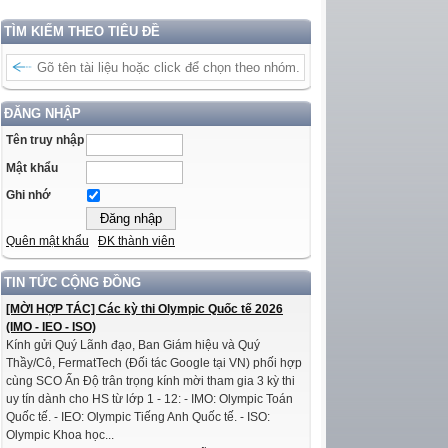
TÌM KIẾM THEO TIÊU ĐỀ
ĐĂNG NHẬP
Tên truy nhập
Mật khẩu
Ghi nhớ
Quên mật khẩu
ĐK thành viên
TIN TỨC CỘNG ĐỒNG
[MỜI HỢP TÁC] Các kỳ thi Olympic Quốc tế 2026
(IMO - IEO - ISO)
Kính gửi Quý Lãnh đạo, Ban Giám hiệu và Quý
Thầy/Cô, FermatTech (Đối tác Google tại VN) phối hợp
cùng SCO Ấn Độ trân trọng kính mời tham gia 3 kỳ thi
uy tín dành cho HS từ lớp 1 - 12: - IMO: Olympic Toán
Quốc tế. - IEO: Olympic Tiếng Anh Quốc tế. - ISO:
Olympic Khoa học...