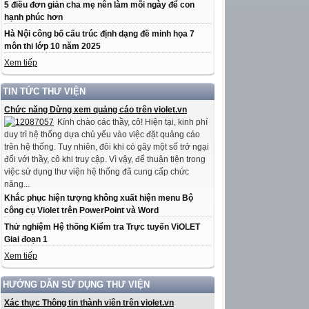
5 điều đơn giản cha mẹ nên làm mỗi ngày để con
hạnh phúc hơn
Hà Nội công bố cấu trúc định dạng đề minh họa 7
môn thi lớp 10 năm 2025
Xem tiếp
TIN TỨC THƯ VIỆN
Chức năng Dừng xem quảng cáo trên violet.vn
Kính chào các thầy, cô! Hiện tại, kinh phí
duy trì hệ thống dựa chủ yếu vào việc đặt quảng cáo
trên hệ thống. Tuy nhiên, đôi khi có gây một số trở ngại
đối với thầy, cô khi truy cập. Vì vậy, để thuận tiện trong
việc sử dụng thư viện hệ thống đã cung cấp chức
năng...
Khắc phục hiện tượng không xuất hiện menu Bộ
công cụ Violet trên PowerPoint và Word
Thử nghiệm Hệ thống Kiểm tra Trực tuyến ViOLET
Giai đoạn 1
Xem tiếp
HƯỚNG DẪN SỬ DỤNG THƯ VIỆN
Xác thực Thông tin thành viên trên violet.vn