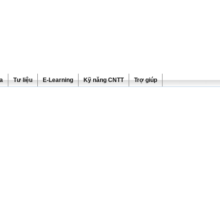
ra
Tư liệu
E-Learning
Kỹ năng CNTT
Trợ giúp