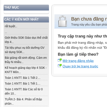
THƯ MỤC
Bạn chưa đăng 
CÁC Ý KIẾN MỚI NHẤT
Trang này yêu cầu bạn phả
rất tuyệt...
...
Truy cập trang này như t
Giới thiệu SGK Giáo dục thể chất
lớp 4...
Bạn phải mở trang đăng nhập, s
khẩu đã đăng ký rồi nhấn nút "Đ
Tài liệu phục vụ bồi dưỡng GV
sử dụng SGK...
Bạn làm gì tiếp theo?
Bài giảng rất sinh động. Cảm ơn
Mở trang đăng nhập
thầy N nhiều...
Quay trở lại trang trước
Kế hoạch giảng dạy lớp 4 SGK -
KNTT Môn...
Toán 1 KNTT. Bài 1 Tiết 2....
Toán 1 KNTT. Bài 1 Tiết 1....
Toán 1 KNTT. Bài Các số từ 0
đến 10...
TUẦN 2- Bài 4. Phân số thập
phân...