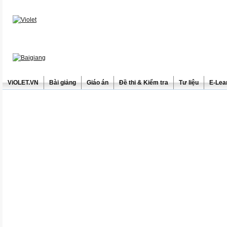
ViOLET.VN
Bài giảng
Giáo án
Đề thi & Kiểm tra
Tư liệu
E-Lea