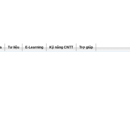
ra
Tư liệu
E-Learning
Kỹ năng CNTT
Trợ giúp