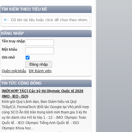
TÌM KIẾM THEO TIÊU ĐỀ
ĐĂNG NHẬP
Tên truy nhập
Mật khẩu
Ghi nhớ
Quên mật khẩu
ĐK thành viên
TIN TỨC CỘNG ĐỒNG
[MỜI HỢP TÁC] Các kỳ thi Olympic Quốc tế 2026
(IMO - IEO - ISO)
Kính gửi Quý Lãnh đạo, Ban Giám hiệu và Quý
Thầy/Cô, FermatTech (Đối tác Google tại VN) phối hợp
cùng SCO Ấn Độ trân trọng kính mời tham gia 3 kỳ thi
uy tín dành cho HS từ lớp 1 - 12: - IMO: Olympic Toán
Quốc tế. - IEO: Olympic Tiếng Anh Quốc tế. - ISO:
Olympic Khoa học...