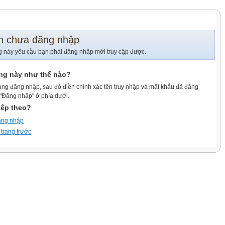
n chưa đăng nhập
g này yêu cầu bạn phải đăng nhập mới truy cập được.
ang này như thế nào?
ang đăng nhập, sau đó điền chính xác tên truy nhập và mật khẩu đã đăng
 "Đăng nhập" ở phía dưới.
iếp theo?
ăng nhập
 trang trước