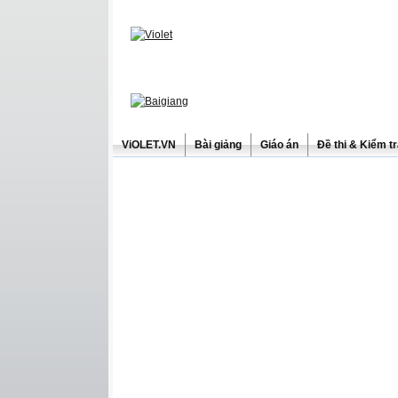
ViOLET.VN
Bài giảng
Giáo án
Đề thi & Kiểm t