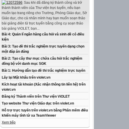
Sau khi đã đăng ký thành công và trở
thành thành viên của Thư viện trực tuyến, nếu bạn
muốn tạo trang riêng cho Trường, Phòng Giáo dục, Sở
Giáo dục, cho cá nhân mình hay bạn muốn soạn thảo
bài giảng điện tử trực tuyến bằng công cụ soạn thảo
bài giảng ViOLET, bạn...
Bài 4: Quản lí ngân hàng câu hỏi và sinh đề có điều
kiện
Bài 3: Tạo đề thi trắc nghiệm trực tuyến dạng chọn
một đáp án đúng
Bài 2: Tạo cây thư mục chứa câu hỏi trắc nghiệm
đồng bộ với danh mục SGK
Bài 1: Hướng dẫn tạo đề thi trắc nghiệm trực tuyến
Lấy lại Mật khẩu trên violet.vn
Kích hoạt tài khoản (Xác nhận thông tin liên hệ) trên
violet.vn
Đăng ký Thành viên trên Thư viện ViOLET
Tạo website Thư viện Giáo dục trên violet.vn
Hỗ trợ trực tuyến trên violet.vn bằng Phần mềm điều
khiển máy tính từ xa TeamViewer
Xem tiếp