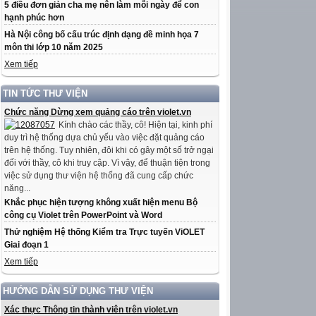
5 điều đơn giản cha mẹ nên làm mỗi ngày để con
hạnh phúc hơn
Hà Nội công bố cấu trúc định dạng đề minh họa 7
môn thi lớp 10 năm 2025
Xem tiếp
TIN TỨC THƯ VIỆN
Chức năng Dừng xem quảng cáo trên violet.vn
Kính chào các thầy, cô! Hiện tại, kinh phí
duy trì hệ thống dựa chủ yếu vào việc đặt quảng cáo
trên hệ thống. Tuy nhiên, đôi khi có gây một số trở ngại
đối với thầy, cô khi truy cập. Vì vậy, để thuận tiện trong
việc sử dụng thư viện hệ thống đã cung cấp chức
năng...
Khắc phục hiện tượng không xuất hiện menu Bộ
công cụ Violet trên PowerPoint và Word
Thử nghiệm Hệ thống Kiểm tra Trực tuyến ViOLET
Giai đoạn 1
Xem tiếp
HƯỚNG DẪN SỬ DỤNG THƯ VIỆN
Xác thực Thông tin thành viên trên violet.vn