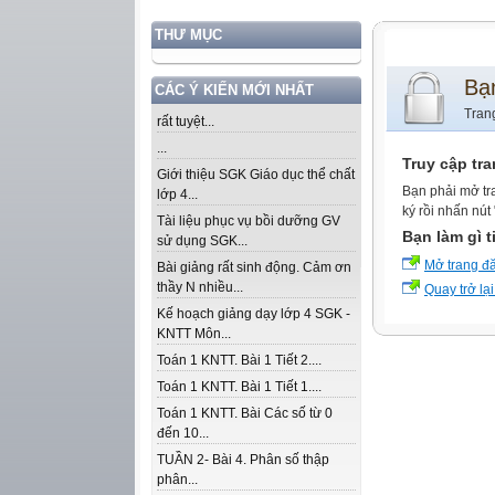
THƯ MỤC
Bạ
CÁC Ý KIẾN MỚI NHẤT
Tran
rất tuyệt...
...
Truy cập tr
Giới thiệu SGK Giáo dục thể chất
Bạn phải mở tr
lớp 4...
ký rồi nhấn nút
Tài liệu phục vụ bồi dưỡng GV
Bạn làm gì t
sử dụng SGK...
Mở trang đ
Bài giảng rất sinh động. Cảm ơn
thầy N nhiều...
Quay trở lại
Kế hoạch giảng dạy lớp 4 SGK -
KNTT Môn...
Toán 1 KNTT. Bài 1 Tiết 2....
Toán 1 KNTT. Bài 1 Tiết 1....
Toán 1 KNTT. Bài Các số từ 0
đến 10...
TUẦN 2- Bài 4. Phân số thập
phân...