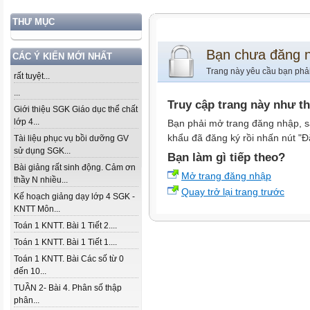
THƯ MỤC
Bạn chưa đăng 
CÁC Ý KIẾN MỚI NHẤT
Trang này yêu cầu bạn phả
rất tuyệt...
...
Truy cập trang này như t
Giới thiệu SGK Giáo dục thể chất
lớp 4...
Bạn phải mở trang đăng nhập, s
khẩu đã đăng ký rồi nhấn nút "Đ
Tài liệu phục vụ bồi dưỡng GV
sử dụng SGK...
Bạn làm gì tiếp theo?
Bài giảng rất sinh động. Cảm ơn
Mở trang đăng nhập
thầy N nhiều...
Quay trở lại trang trước
Kế hoạch giảng dạy lớp 4 SGK -
KNTT Môn...
Toán 1 KNTT. Bài 1 Tiết 2....
Toán 1 KNTT. Bài 1 Tiết 1....
Toán 1 KNTT. Bài Các số từ 0
đến 10...
TUẦN 2- Bài 4. Phân số thập
phân...