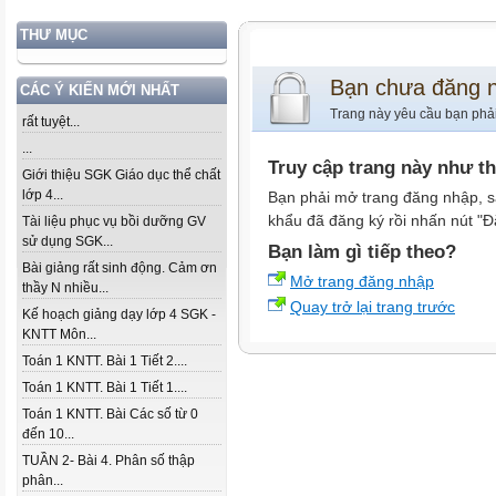
THƯ MỤC
Bạn chưa đăng 
CÁC Ý KIẾN MỚI NHẤT
Trang này yêu cầu bạn phả
rất tuyệt...
...
Truy cập trang này như t
Giới thiệu SGK Giáo dục thể chất
lớp 4...
Bạn phải mở trang đăng nhập, s
khẩu đã đăng ký rồi nhấn nút "Đ
Tài liệu phục vụ bồi dưỡng GV
sử dụng SGK...
Bạn làm gì tiếp theo?
Bài giảng rất sinh động. Cảm ơn
Mở trang đăng nhập
thầy N nhiều...
Quay trở lại trang trước
Kế hoạch giảng dạy lớp 4 SGK -
KNTT Môn...
Toán 1 KNTT. Bài 1 Tiết 2....
Toán 1 KNTT. Bài 1 Tiết 1....
Toán 1 KNTT. Bài Các số từ 0
đến 10...
TUẦN 2- Bài 4. Phân số thập
phân...