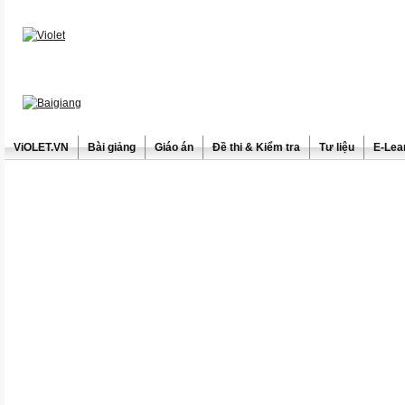
ViOLET.VN
Bài giảng
Giáo án
Đề thi & Kiểm tra
Tư liệu
E-Lea