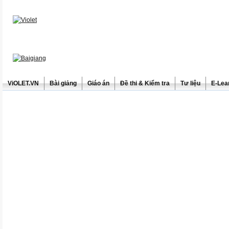
ViOLET.VN
Bài giảng
Giáo án
Đề thi & Kiểm tra
Tư liệu
E-Lea