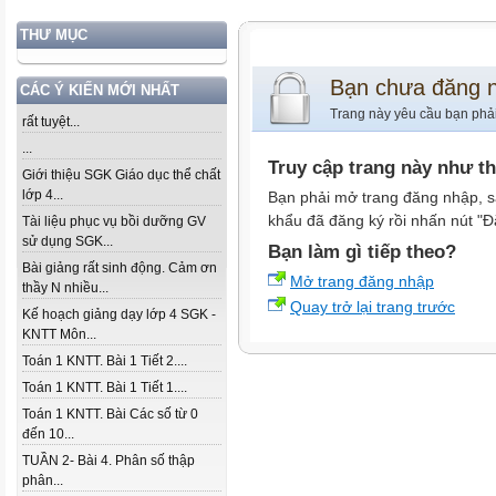
THƯ MỤC
Bạn chưa đăng 
CÁC Ý KIẾN MỚI NHẤT
Trang này yêu cầu bạn phả
rất tuyệt...
...
Truy cập trang này như t
Giới thiệu SGK Giáo dục thể chất
lớp 4...
Bạn phải mở trang đăng nhập, s
khẩu đã đăng ký rồi nhấn nút "Đ
Tài liệu phục vụ bồi dưỡng GV
sử dụng SGK...
Bạn làm gì tiếp theo?
Bài giảng rất sinh động. Cảm ơn
Mở trang đăng nhập
thầy N nhiều...
Quay trở lại trang trước
Kế hoạch giảng dạy lớp 4 SGK -
KNTT Môn...
Toán 1 KNTT. Bài 1 Tiết 2....
Toán 1 KNTT. Bài 1 Tiết 1....
Toán 1 KNTT. Bài Các số từ 0
đến 10...
TUẦN 2- Bài 4. Phân số thập
phân...