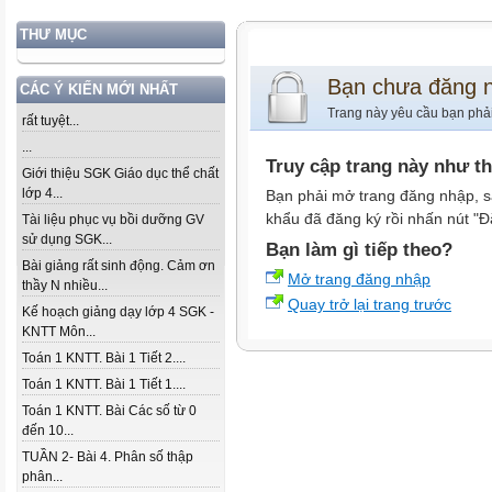
THƯ MỤC
Bạn chưa đăng 
CÁC Ý KIẾN MỚI NHẤT
Trang này yêu cầu bạn phả
rất tuyệt...
...
Truy cập trang này như t
Giới thiệu SGK Giáo dục thể chất
lớp 4...
Bạn phải mở trang đăng nhập, s
khẩu đã đăng ký rồi nhấn nút "Đ
Tài liệu phục vụ bồi dưỡng GV
sử dụng SGK...
Bạn làm gì tiếp theo?
Bài giảng rất sinh động. Cảm ơn
Mở trang đăng nhập
thầy N nhiều...
Quay trở lại trang trước
Kế hoạch giảng dạy lớp 4 SGK -
KNTT Môn...
Toán 1 KNTT. Bài 1 Tiết 2....
Toán 1 KNTT. Bài 1 Tiết 1....
Toán 1 KNTT. Bài Các số từ 0
đến 10...
TUẦN 2- Bài 4. Phân số thập
phân...