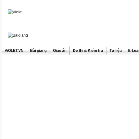
ViOLET.VN
Bài giảng
Giáo án
Đề thi & Kiểm tra
Tư liệu
E-Lea