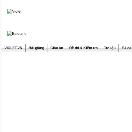
ViOLET.VN
Bài giảng
Giáo án
Đề thi & Kiểm tra
Tư liệu
E-Lea