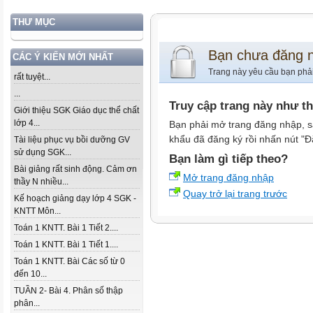
THƯ MỤC
Bạn chưa đăng 
CÁC Ý KIẾN MỚI NHẤT
Trang này yêu cầu bạn phả
rất tuyệt...
...
Truy cập trang này như t
Giới thiệu SGK Giáo dục thể chất
lớp 4...
Bạn phải mở trang đăng nhập, s
khẩu đã đăng ký rồi nhấn nút "Đ
Tài liệu phục vụ bồi dưỡng GV
sử dụng SGK...
Bạn làm gì tiếp theo?
Bài giảng rất sinh động. Cảm ơn
Mở trang đăng nhập
thầy N nhiều...
Quay trở lại trang trước
Kế hoạch giảng dạy lớp 4 SGK -
KNTT Môn...
Toán 1 KNTT. Bài 1 Tiết 2....
Toán 1 KNTT. Bài 1 Tiết 1....
Toán 1 KNTT. Bài Các số từ 0
đến 10...
TUẦN 2- Bài 4. Phân số thập
phân...