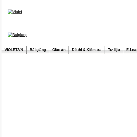
ViOLET.VN
Bài giảng
Giáo án
Đề thi & Kiểm tra
Tư liệu
E-Lea