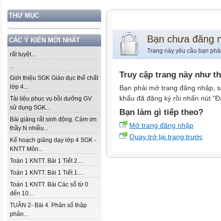
THƯ MỤC
Bạn chưa đăng 
CÁC Ý KIẾN MỚI NHẤT
Trang này yêu cầu bạn phả
rất tuyệt...
...
Truy cập trang này như t
Giới thiệu SGK Giáo dục thể chất
lớp 4...
Bạn phải mở trang đăng nhập, s
khẩu đã đăng ký rồi nhấn nút "Đ
Tài liệu phục vụ bồi dưỡng GV
sử dụng SGK...
Bạn làm gì tiếp theo?
Bài giảng rất sinh động. Cảm ơn
Mở trang đăng nhập
thầy N nhiều...
Quay trở lại trang trước
Kế hoạch giảng dạy lớp 4 SGK -
KNTT Môn...
Toán 1 KNTT. Bài 1 Tiết 2....
Toán 1 KNTT. Bài 1 Tiết 1....
Toán 1 KNTT. Bài Các số từ 0
đến 10...
TUẦN 2- Bài 4. Phân số thập
phân...