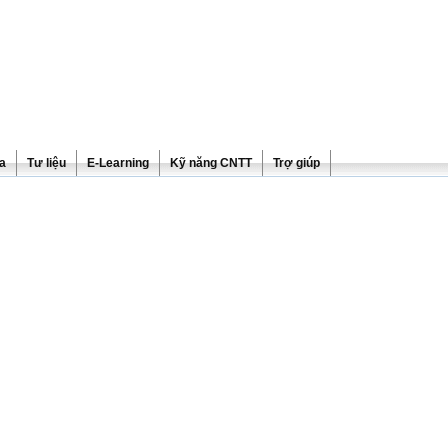
ra
Tư liệu
E-Learning
Kỹ năng CNTT
Trợ giúp