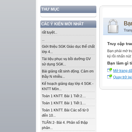
THƯ MỤC
Bạ
CÁC Ý KIẾN MỚI NHẤT
Tran
rất tuyệt...
...
Truy cập tr
Giới thiệu SGK Giáo dục thể chất
Bạn phải mở tr
lớp 4...
ký rồi nhấn nút
Tài liệu phục vụ bồi dưỡng GV
Bạn làm gì t
sử dụng SGK...
Mở trang đ
Bài giảng rất sinh động. Cảm ơn
thầy N nhiều...
Quay trở lại
Kế hoạch giảng dạy lớp 4 SGK -
KNTT Môn...
Toán 1 KNTT. Bài 1 Tiết 2....
Toán 1 KNTT. Bài 1 Tiết 1....
Toán 1 KNTT. Bài Các số từ 0
đến 10...
TUẦN 2- Bài 4. Phân số thập
phân...