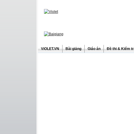
ViOLET.VN
Bài giảng
Giáo án
Đề thi & Kiểm t