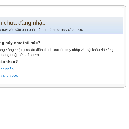
n chưa đăng nhập
g này yêu cầu bạn phải đăng nhập mới truy cập được.
ang này như thế nào?
ang đăng nhập, sau đó điền chính xác tên truy nhập và mật khẩu đã đăng
 "Đăng nhập" ở phía dưới.
iếp theo?
ăng nhập
 trang trước