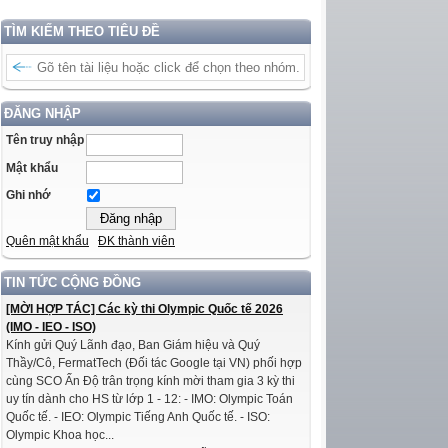
TÌM KIẾM THEO TIÊU ĐỀ
ĐĂNG NHẬP
Tên truy nhập
Mật khẩu
Ghi nhớ
Quên mật khẩu
ĐK thành viên
TIN TỨC CỘNG ĐỒNG
[MỜI HỢP TÁC] Các kỳ thi Olympic Quốc tế 2026
(IMO - IEO - ISO)
Kính gửi Quý Lãnh đạo, Ban Giám hiệu và Quý
Thầy/Cô, FermatTech (Đối tác Google tại VN) phối hợp
cùng SCO Ấn Độ trân trọng kính mời tham gia 3 kỳ thi
uy tín dành cho HS từ lớp 1 - 12: - IMO: Olympic Toán
Quốc tế. - IEO: Olympic Tiếng Anh Quốc tế. - ISO:
Olympic Khoa học...