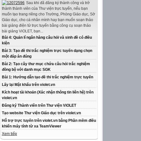
Sau khi đã đăng ký thành công và trở
thành thành viên của Thư viện trực tuyến, nếu bạn
muốn tạo trang riêng cho Trường, Phòng Giáo dục, Sở
Giáo dục, cho cá nhân mình hay bạn muốn soạn thảo
bài giảng điện tử trực tuyến bằng công cụ soạn thảo
bài giảng ViOLET, bạn...
Bài 4: Quản lí ngân hàng câu hỏi và sinh đề có điều
kiện
Bài 3: Tạo đề thi trắc nghiệm trực tuyến dạng chọn
một đáp án đúng
Bài 2: Tạo cây thư mục chứa câu hỏi trắc nghiệm
đồng bộ với danh mục SGK
Bài 1: Hướng dẫn tạo đề thi trắc nghiệm trực tuyến
Lấy lại Mật khẩu trên violet.vn
Kích hoạt tài khoản (Xác nhận thông tin liên hệ) trên
violet.vn
Đăng ký Thành viên trên Thư viện ViOLET
Tạo website Thư viện Giáo dục trên violet.vn
Hỗ trợ trực tuyến trên violet.vn bằng Phần mềm điều
khiển máy tính từ xa TeamViewer
Xem tiếp