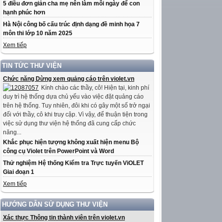
5 điều đơn giản cha mẹ nên làm mỗi ngày để con
hạnh phúc hơn
Hà Nội công bố cấu trúc định dạng đề minh họa 7
môn thi lớp 10 năm 2025
Xem tiếp
TIN TỨC THƯ VIỆN
Chức năng Dừng xem quảng cáo trên violet.vn
Kính chào các thầy, cô! Hiện tại, kinh phí
duy trì hệ thống dựa chủ yếu vào việc đặt quảng cáo
trên hệ thống. Tuy nhiên, đôi khi có gây một số trở ngại
đối với thầy, cô khi truy cập. Vì vậy, để thuận tiện trong
việc sử dụng thư viện hệ thống đã cung cấp chức
năng...
Khắc phục hiện tượng không xuất hiện menu Bộ
công cụ Violet trên PowerPoint và Word
Thử nghiệm Hệ thống Kiểm tra Trực tuyến ViOLET
Giai đoạn 1
Xem tiếp
HƯỚNG DẪN SỬ DỤNG THƯ VIỆN
Xác thực Thông tin thành viên trên violet.vn