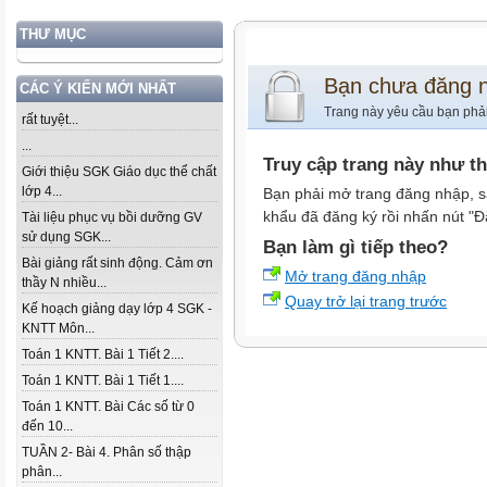
THƯ MỤC
Bạn chưa đăng 
CÁC Ý KIẾN MỚI NHẤT
Trang này yêu cầu bạn phả
rất tuyệt...
...
Truy cập trang này như t
Giới thiệu SGK Giáo dục thể chất
lớp 4...
Bạn phải mở trang đăng nhập, s
khẩu đã đăng ký rồi nhấn nút "Đ
Tài liệu phục vụ bồi dưỡng GV
sử dụng SGK...
Bạn làm gì tiếp theo?
Bài giảng rất sinh động. Cảm ơn
Mở trang đăng nhập
thầy N nhiều...
Quay trở lại trang trước
Kế hoạch giảng dạy lớp 4 SGK -
KNTT Môn...
Toán 1 KNTT. Bài 1 Tiết 2....
Toán 1 KNTT. Bài 1 Tiết 1....
Toán 1 KNTT. Bài Các số từ 0
đến 10...
TUẦN 2- Bài 4. Phân số thập
phân...