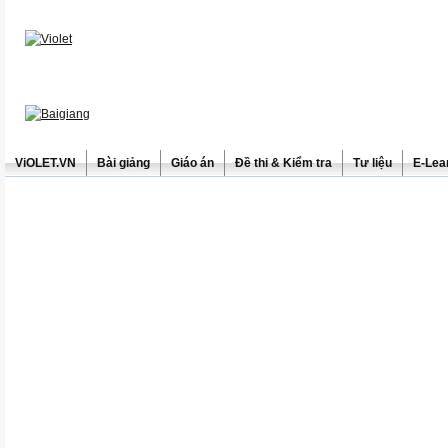
ViOLET.VN
Bài giảng
Giáo án
Đề thi & Kiểm tra
Tư liệu
E-Lea