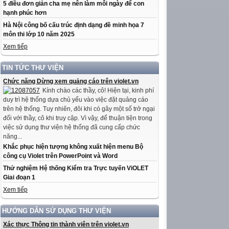
5 điều đơn giản cha mẹ nên làm mỗi ngày để con
hạnh phúc hơn
Hà Nội công bố cấu trúc định dạng đề minh họa 7
môn thi lớp 10 năm 2025
Xem tiếp
TIN TỨC THƯ VIỆN
Chức năng Dừng xem quảng cáo trên violet.vn
Kính chào các thầy, cô! Hiện tại, kinh phí
duy trì hệ thống dựa chủ yếu vào việc đặt quảng cáo
trên hệ thống. Tuy nhiên, đôi khi có gây một số trở ngại
đối với thầy, cô khi truy cập. Vì vậy, để thuận tiện trong
việc sử dụng thư viện hệ thống đã cung cấp chức
năng...
Khắc phục hiện tượng không xuất hiện menu Bộ
công cụ Violet trên PowerPoint và Word
Thử nghiệm Hệ thống Kiểm tra Trực tuyến ViOLET
Giai đoạn 1
Xem tiếp
HƯỚNG DẪN SỬ DỤNG THƯ VIỆN
Xác thực Thông tin thành viên trên violet.vn