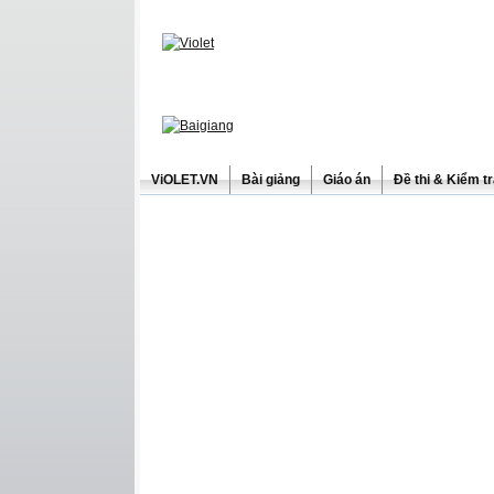
ViOLET.VN
Bài giảng
Giáo án
Đề thi & Kiểm t