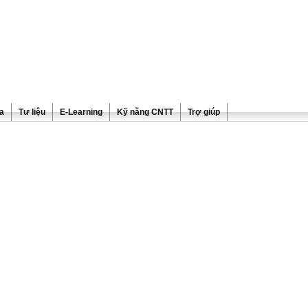
ra
Tư liệu
E-Learning
Kỹ năng CNTT
Trợ giúp