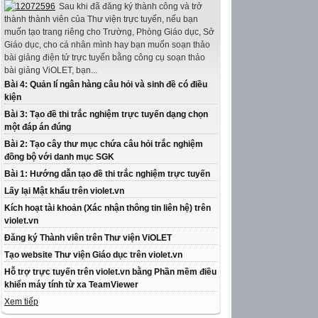
Sau khi đã đăng ký thành công và trở
thành thành viên của Thư viện trực tuyến, nếu bạn
muốn tạo trang riêng cho Trường, Phòng Giáo dục, Sở
Giáo dục, cho cá nhân mình hay bạn muốn soạn thảo
bài giảng điện tử trực tuyến bằng công cụ soạn thảo
bài giảng ViOLET, bạn...
Bài 4: Quản lí ngân hàng câu hỏi và sinh đề có điều
kiện
Bài 3: Tạo đề thi trắc nghiệm trực tuyến dạng chọn
một đáp án đúng
Bài 2: Tạo cây thư mục chứa câu hỏi trắc nghiệm
đồng bộ với danh mục SGK
Bài 1: Hướng dẫn tạo đề thi trắc nghiệm trực tuyến
Lấy lại Mật khẩu trên violet.vn
Kích hoạt tài khoản (Xác nhận thông tin liên hệ) trên
violet.vn
Đăng ký Thành viên trên Thư viện ViOLET
Tạo website Thư viện Giáo dục trên violet.vn
Hỗ trợ trực tuyến trên violet.vn bằng Phần mềm điều
khiển máy tính từ xa TeamViewer
Xem tiếp