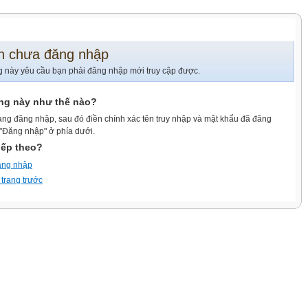
n chưa đăng nhập
g này yêu cầu bạn phải đăng nhập mới truy cập được.
ang này như thế nào?
ang đăng nhập, sau đó điền chính xác tên truy nhập và mật khẩu đã đăng
 "Đăng nhập" ở phía dưới.
iếp theo?
ăng nhập
 trang trước