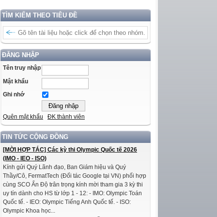
TÌM KIẾM THEO TIÊU ĐỀ
ĐĂNG NHẬP
Tên truy nhập
Mật khẩu
Ghi nhớ
Quên mật khẩu
ĐK thành viên
TIN TỨC CỘNG ĐỒNG
[MỜI HỢP TÁC] Các kỳ thi Olympic Quốc tế 2026
(IMO - IEO - ISO)
Kính gửi Quý Lãnh đạo, Ban Giám hiệu và Quý
Thầy/Cô, FermatTech (Đối tác Google tại VN) phối hợp
cùng SCO Ấn Độ trân trọng kính mời tham gia 3 kỳ thi
uy tín dành cho HS từ lớp 1 - 12: - IMO: Olympic Toán
Quốc tế. - IEO: Olympic Tiếng Anh Quốc tế. - ISO:
Olympic Khoa học...