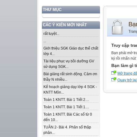
THƯ MỤC
Bạ
CÁC Ý KIẾN MỚI NHẤT
Tran
rất tuyệt...
...
Truy cập tr
Giới thiệu SGK Giáo dục thể chất
Bạn phải mở tr
lớp 4...
ký rồi nhấn nút
Tài liệu phục vụ bồi dưỡng GV
Bạn làm gì t
sử dụng SGK...
Mở trang đ
Bài giảng rất sinh động. Cảm ơn
thầy N nhiều...
Quay trở lại
Kế hoạch giảng dạy lớp 4 SGK -
KNTT Môn...
Toán 1 KNTT. Bài 1 Tiết 2....
Toán 1 KNTT. Bài 1 Tiết 1....
Toán 1 KNTT. Bài Các số từ 0
đến 10...
TUẦN 2- Bài 4. Phân số thập
phân...