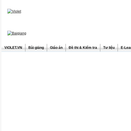
ViOLET.VN
Bài giảng
Giáo án
Đề thi & Kiểm tra
Tư liệu
E-Lea