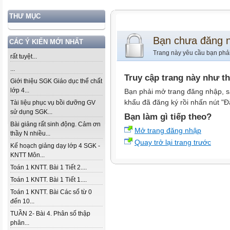
THƯ MỤC
Bạn chưa đăng 
CÁC Ý KIẾN MỚI NHẤT
Trang này yêu cầu bạn phả
rất tuyệt...
...
Truy cập trang này như t
Giới thiệu SGK Giáo dục thể chất
lớp 4...
Bạn phải mở trang đăng nhập, s
khẩu đã đăng ký rồi nhấn nút "Đ
Tài liệu phục vụ bồi dưỡng GV
sử dụng SGK...
Bạn làm gì tiếp theo?
Bài giảng rất sinh động. Cảm ơn
Mở trang đăng nhập
thầy N nhiều...
Quay trở lại trang trước
Kế hoạch giảng dạy lớp 4 SGK -
KNTT Môn...
Toán 1 KNTT. Bài 1 Tiết 2....
Toán 1 KNTT. Bài 1 Tiết 1....
Toán 1 KNTT. Bài Các số từ 0
đến 10...
TUẦN 2- Bài 4. Phân số thập
phân...