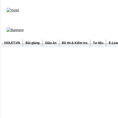
ViOLET.VN
Bài giảng
Giáo án
Đề thi & Kiểm tra
Tư liệu
E-Lea