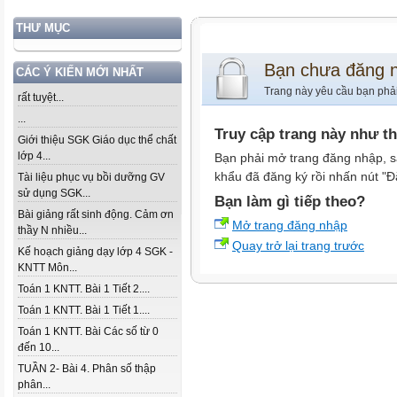
THƯ MỤC
Bạn chưa đăng 
CÁC Ý KIẾN MỚI NHẤT
Trang này yêu cầu bạn phả
rất tuyệt...
...
Truy cập trang này như t
Giới thiệu SGK Giáo dục thể chất
lớp 4...
Bạn phải mở trang đăng nhập, s
khẩu đã đăng ký rồi nhấn nút "Đ
Tài liệu phục vụ bồi dưỡng GV
sử dụng SGK...
Bạn làm gì tiếp theo?
Bài giảng rất sinh động. Cảm ơn
Mở trang đăng nhập
thầy N nhiều...
Quay trở lại trang trước
Kế hoạch giảng dạy lớp 4 SGK -
KNTT Môn...
Toán 1 KNTT. Bài 1 Tiết 2....
Toán 1 KNTT. Bài 1 Tiết 1....
Toán 1 KNTT. Bài Các số từ 0
đến 10...
TUẦN 2- Bài 4. Phân số thập
phân...