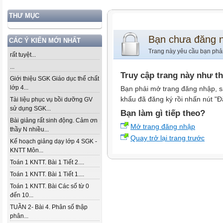
THƯ MỤC
Bạn chưa đăng 
CÁC Ý KIẾN MỚI NHẤT
Trang này yêu cầu bạn phả
rất tuyệt...
...
Truy cập trang này như t
Giới thiệu SGK Giáo dục thể chất
lớp 4...
Bạn phải mở trang đăng nhập, s
khẩu đã đăng ký rồi nhấn nút "Đ
Tài liệu phục vụ bồi dưỡng GV
sử dụng SGK...
Bạn làm gì tiếp theo?
Bài giảng rất sinh động. Cảm ơn
Mở trang đăng nhập
thầy N nhiều...
Quay trở lại trang trước
Kế hoạch giảng dạy lớp 4 SGK -
KNTT Môn...
Toán 1 KNTT. Bài 1 Tiết 2....
Toán 1 KNTT. Bài 1 Tiết 1....
Toán 1 KNTT. Bài Các số từ 0
đến 10...
TUẦN 2- Bài 4. Phân số thập
phân...