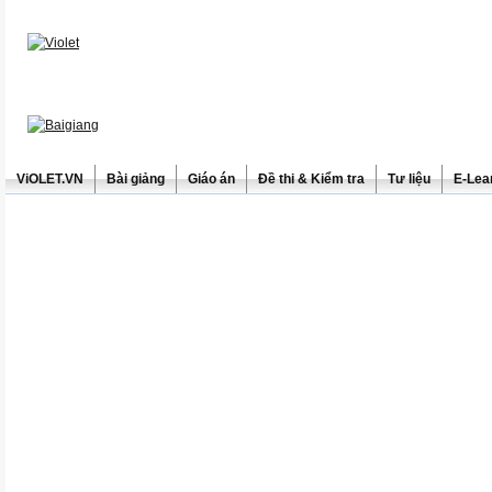
ViOLET.VN
Bài giảng
Giáo án
Đề thi & Kiểm tra
Tư liệu
E-Lea