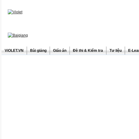
ViOLET.VN
Bài giảng
Giáo án
Đề thi & Kiểm tra
Tư liệu
E-Lea