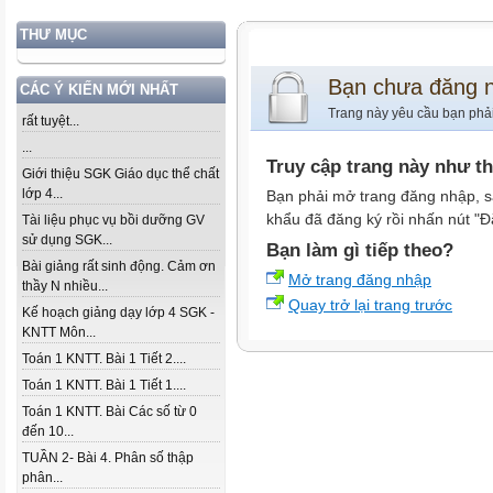
THƯ MỤC
Bạn chưa đăng 
CÁC Ý KIẾN MỚI NHẤT
Trang này yêu cầu bạn phả
rất tuyệt...
...
Truy cập trang này như t
Giới thiệu SGK Giáo dục thể chất
lớp 4...
Bạn phải mở trang đăng nhập, s
khẩu đã đăng ký rồi nhấn nút "Đ
Tài liệu phục vụ bồi dưỡng GV
sử dụng SGK...
Bạn làm gì tiếp theo?
Bài giảng rất sinh động. Cảm ơn
Mở trang đăng nhập
thầy N nhiều...
Quay trở lại trang trước
Kế hoạch giảng dạy lớp 4 SGK -
KNTT Môn...
Toán 1 KNTT. Bài 1 Tiết 2....
Toán 1 KNTT. Bài 1 Tiết 1....
Toán 1 KNTT. Bài Các số từ 0
đến 10...
TUẦN 2- Bài 4. Phân số thập
phân...