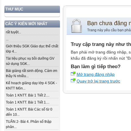
THƯ MỤC
Bạn chưa đăng 
CÁC Ý KIẾN MỚI NHẤT
Trang này yêu cầu bạn phả
rất tuyệt...
...
Truy cập trang này như t
Giới thiệu SGK Giáo dục thể chất
lớp 4...
Bạn phải mở trang đăng nhập, s
khẩu đã đăng ký rồi nhấn nút "Đ
Tài liệu phục vụ bồi dưỡng GV
sử dụng SGK...
Bạn làm gì tiếp theo?
Bài giảng rất sinh động. Cảm ơn
Mở trang đăng nhập
thầy N nhiều...
Quay trở lại trang trước
Kế hoạch giảng dạy lớp 4 SGK -
KNTT Môn...
Toán 1 KNTT. Bài 1 Tiết 2....
Toán 1 KNTT. Bài 1 Tiết 1....
Toán 1 KNTT. Bài Các số từ 0
đến 10...
TUẦN 2- Bài 4. Phân số thập
phân...