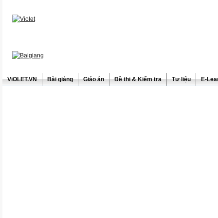
ViOLET.VN
Bài giảng
Giáo án
Đề thi & Kiểm tra
Tư liệu
E-Lea