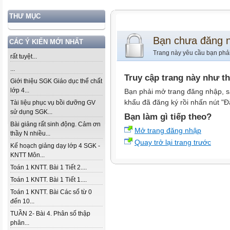
THƯ MỤC
Bạn chưa đăng 
CÁC Ý KIẾN MỚI NHẤT
Trang này yêu cầu bạn phả
rất tuyệt...
...
Truy cập trang này như t
Giới thiệu SGK Giáo dục thể chất
lớp 4...
Bạn phải mở trang đăng nhập, s
khẩu đã đăng ký rồi nhấn nút "Đ
Tài liệu phục vụ bồi dưỡng GV
sử dụng SGK...
Bạn làm gì tiếp theo?
Bài giảng rất sinh động. Cảm ơn
Mở trang đăng nhập
thầy N nhiều...
Quay trở lại trang trước
Kế hoạch giảng dạy lớp 4 SGK -
KNTT Môn...
Toán 1 KNTT. Bài 1 Tiết 2....
Toán 1 KNTT. Bài 1 Tiết 1....
Toán 1 KNTT. Bài Các số từ 0
đến 10...
TUẦN 2- Bài 4. Phân số thập
phân...