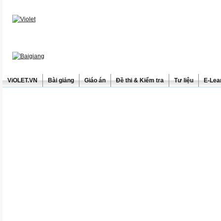
ViOLET.VN
Bài giảng
Giáo án
Đề thi & Kiểm tra
Tư liệu
E-Lea