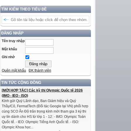
TÌM KIẾM THEO TIÊU ĐỀ
ĐĂNG NHẬP
Tên truy nhập
Mật khẩu
Ghi nhớ
Quên mật khẩu
ĐK thành viên
TIN TỨC CỘNG ĐỒNG
[MỜI HỢP TÁC] Các kỳ thi Olympic Quốc tế 2026
(IMO - IEO - ISO)
Kính gửi Quý Lãnh đạo, Ban Giám hiệu và Quý
Thầy/Cô, FermatTech (Đối tác Google tại VN) phối hợp
cùng SCO Ấn Độ trân trọng kính mời tham gia 3 kỳ thi
uy tín dành cho HS từ lớp 1 - 12: - IMO: Olympic Toán
Quốc tế. - IEO: Olympic Tiếng Anh Quốc tế. - ISO:
Olympic Khoa học...