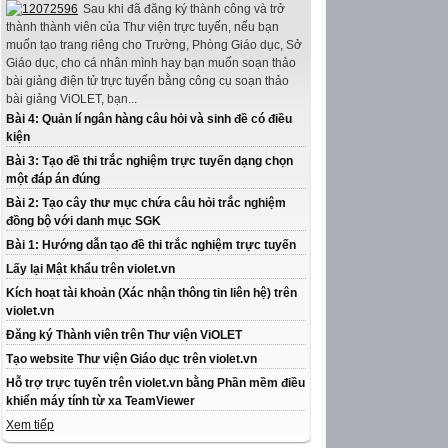
Sau khi đã đăng ký thành công và trở
thành thành viên của Thư viện trực tuyến, nếu bạn
muốn tạo trang riêng cho Trường, Phòng Giáo dục, Sở
Giáo dục, cho cá nhân mình hay bạn muốn soạn thảo
bài giảng điện tử trực tuyến bằng công cụ soạn thảo
bài giảng ViOLET, bạn...
Bài 4: Quản lí ngân hàng câu hỏi và sinh đề có điều
kiện
Bài 3: Tạo đề thi trắc nghiệm trực tuyến dạng chọn
một đáp án đúng
Bài 2: Tạo cây thư mục chứa câu hỏi trắc nghiệm
đồng bộ với danh mục SGK
Bài 1: Hướng dẫn tạo đề thi trắc nghiệm trực tuyến
Lấy lại Mật khẩu trên violet.vn
Kích hoạt tài khoản (Xác nhận thông tin liên hệ) trên
violet.vn
Đăng ký Thành viên trên Thư viện ViOLET
Tạo website Thư viện Giáo dục trên violet.vn
Hỗ trợ trực tuyến trên violet.vn bằng Phần mềm điều
khiển máy tính từ xa TeamViewer
Xem tiếp