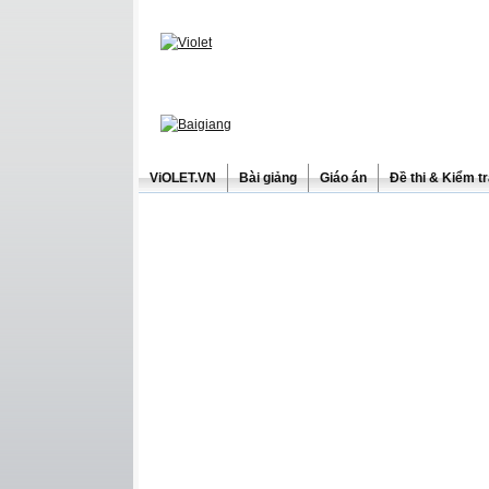
ViOLET.VN
Bài giảng
Giáo án
Đề thi & Kiểm t