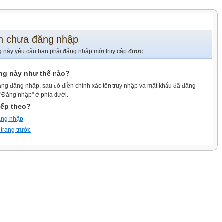
n chưa đăng nhập
g này yêu cầu bạn phải đăng nhập mới truy cập được.
ang này như thế nào?
ang đăng nhập, sau đó điền chính xác tên truy nhập và mật khẩu đã đăng
 "Đăng nhập" ở phía dưới.
iếp theo?
ăng nhập
 trang trước