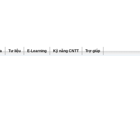
ra
Tư liệu
E-Learning
Kỹ năng CNTT
Trợ giúp