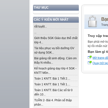
THƯ MỤC
Bạ
CÁC Ý KIẾN MỚI NHẤT
Tran
rất tuyệt...
...
Truy cập tr
Giới thiệu SGK Giáo dục thể chất
Bạn phải mở tr
lớp 4...
ký rồi nhấn nút
Tài liệu phục vụ bồi dưỡng GV
Bạn làm gì t
sử dụng SGK...
Mở trang đ
Bài giảng rất sinh động. Cảm ơn
thầy N nhiều...
Quay trở lại
Kế hoạch giảng dạy lớp 4 SGK -
KNTT Môn...
Toán 1 KNTT. Bài 1 Tiết 2....
Toán 1 KNTT. Bài 1 Tiết 1....
Toán 1 KNTT. Bài Các số từ 0
đến 10...
TUẦN 2- Bài 4. Phân số thập
phân...