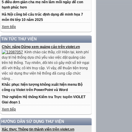
5 điều đơn giản cha mẹ nên làm mỗi ngày để con
hạnh phúc hơn
Hà Nội công bố cấu trúc định dạng đề minh họa 7
môn thi lớp 10 năm 2025
Xem tiếp
TIN TỨC THƯ VIỆN
Chức năng Dừng xem quảng cáo trên violet.vn
Kính chào các thầy, cô! Hiện tại, kinh phí
duy trì hệ thống dựa chủ yếu vào việc đặt quảng cáo
trên hệ thống. Tuy nhiên, đôi khi có gây một số trở ngại
đối với thầy, cô khi truy cập. Vì vậy, để thuận tiện trong
việc sử dụng thư viện hệ thống đã cung cấp chức
năng...
Khắc phục hiện tượng không xuất hiện menu Bộ
công cụ Violet trên PowerPoint và Word
Thử nghiệm Hệ thống Kiểm tra Trực tuyến ViOLET
Giai đoạn 1
Xem tiếp
HƯỚNG DẪN SỬ DỤNG THƯ VIỆN
Xác thực Thông tin thành viên trên violet.vn