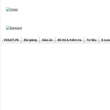
ViOLET.VN
Bài giảng
Giáo án
Đề thi & Kiểm tra
Tư liệu
E-Lea