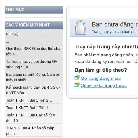
THƯ MỤC
Bạn chưa đăng 
CÁC Ý KIẾN MỚI NHẤT
Trang này yêu cầu bạn phả
rất tuyệt...
...
Truy cập trang này như t
Giới thiệu SGK Giáo dục thể chất
lớp 4...
Bạn phải mở trang đăng nhập, s
khẩu đã đăng ký rồi nhấn nút "Đ
Tài liệu phục vụ bồi dưỡng GV
sử dụng SGK...
Bạn làm gì tiếp theo?
Bài giảng rất sinh động. Cảm ơn
Mở trang đăng nhập
thầy N nhiều...
Quay trở lại trang trước
Kế hoạch giảng dạy lớp 4 SGK -
KNTT Môn...
Toán 1 KNTT. Bài 1 Tiết 2....
Toán 1 KNTT. Bài 1 Tiết 1....
Toán 1 KNTT. Bài Các số từ 0
đến 10...
TUẦN 2- Bài 4. Phân số thập
phân...