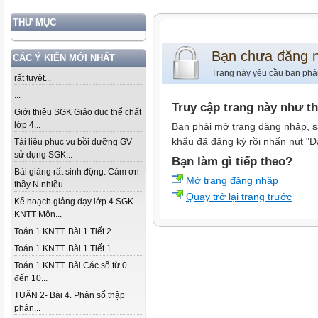
THƯ MỤC
Bạn chưa đăng 
CÁC Ý KIẾN MỚI NHẤT
Trang này yêu cầu bạn phả
rất tuyệt...
...
Truy cập trang này như t
Giới thiệu SGK Giáo dục thể chất
lớp 4...
Bạn phải mở trang đăng nhập, s
khẩu đã đăng ký rồi nhấn nút "Đ
Tài liệu phục vụ bồi dưỡng GV
sử dụng SGK...
Bạn làm gì tiếp theo?
Bài giảng rất sinh động. Cảm ơn
Mở trang đăng nhập
thầy N nhiều...
Quay trở lại trang trước
Kế hoạch giảng dạy lớp 4 SGK -
KNTT Môn...
Toán 1 KNTT. Bài 1 Tiết 2....
Toán 1 KNTT. Bài 1 Tiết 1....
Toán 1 KNTT. Bài Các số từ 0
đến 10...
TUẦN 2- Bài 4. Phân số thập
phân...