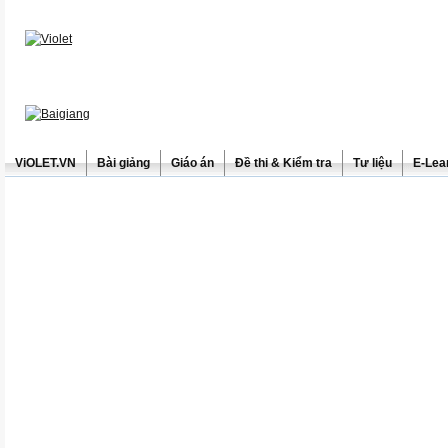
ViOLET.VN
Bài giảng
Giáo án
Đề thi & Kiểm tra
Tư liệu
E-Lea